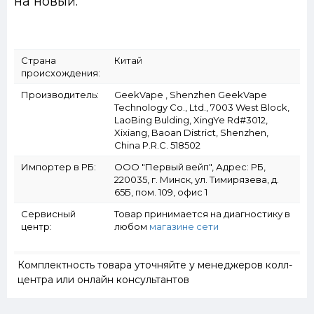
на новый.
Страна
Китай
происхождения:
Производитель:
GeekVape , Shenzhen GeekVape
Technology Co., Ltd., 7003 West Block,
LaoBing Bulding, XingYe Rd#3012,
Xixiang, Baoan District, Shenzhen,
China P.R.C. 518502
Импортер в РБ:
ООО "Первый вейп", Адрес: РБ,
220035, г. Минск, ул. Тимирязева, д.
65Б, пом. 109, офис 1
Сервисный
Товар принимается на диагностику в
центр:
любом
магазине сети
Комплектность товара уточняйте у менеджеров колл-
центра или онлайн консультантов