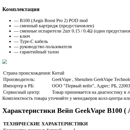
Комплектация
— B100 (Aegis Boost Pro 2) POD mod
— сменный картридж (предустановлен)
— сменные испарители 2шт 0.15 / 0.4Ω (один предустано
— ключ
— Type-C кабель
— руководство пользователя
— гарантийный талон
Страна происхождения:
Китай
Производитель:
GeekVape , Shenzhen GeekVape Technolog
Импортер в РБ:
ООО "Первый вейп", Адрес: РБ, 220035,
Сервисный центр:
Товар принимается на диагностику в
Комплектность товара уточняйте у менеджеров колл-центра ил
Характеристики Вейп GeekVape B100 ( Aegi
ТЕХНИЧЕСКИЕ ХАРАКТЕРИСТИКИ