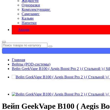
Жидкости
Одноразки
Комплектующие
Самозамес
Кальян
Напитки
Акции
Главная
Вейпы (POD-системы)
Вейп GeekVape B100 ( Aegis Boost Pro 2 ) ( Стальной ) ( Sil
Вейп GeekVape B100 ( Aegis Boos