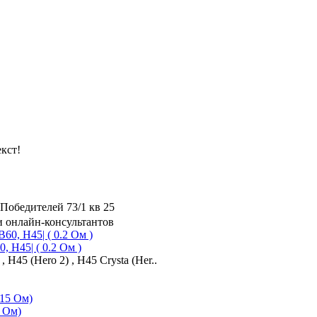
кст!
Победителей 73/1 кв 25
и онлайн-консультантов
, H45| ( 0.2 Ом )
 H45 (Hero 2) , H45 Crysta (Her..
5 Ом)