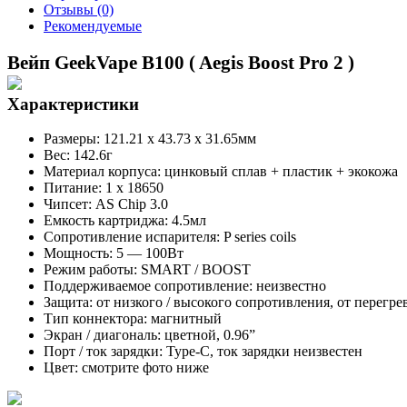
Отзывы (0)
Рекомендуемые
Вейп GeekVape B100 ( Aegis Boost Pro 2 )
Характеристики
Размеры: 121.21 х 43.73 х 31.65мм
Вес: 142.6г
Материал корпуса: цинковый сплав + пластик + экокожа
Питание: 1 х 18650
Чипсет: AS Chip 3.0
Емкость картриджа: 4.5мл
Сопротивление испарителя: P series coils
Мощность: 5 — 100Вт
Режим работы: SMART / BOOST
Поддерживаемое сопротивление: неизвестно
Защита: от низкого / высокого сопротивления, от перегрев
Тип коннектора: магнитный
Экран / диагональ: цветной, 0.96”
Порт / ток зарядки: Type-C, ток зарядки неизвестен
Цвет: смотрите фото ниже