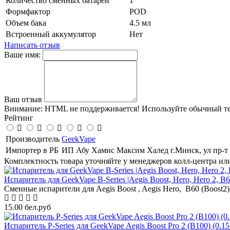
Количество сменных батарей
1
Формфактор
POD
Объем бака
4.5 мл
Встроенный аккумулятор
Нет
Написать отзыв
Ваше имя:
Ваш отзыв
Внимание:
HTML не поддерживается! Используйте обычный те
Рейтинг
Производитель
GeekVape
Импортер в РБ
ИП Абу Хамис Максим Халед г.Минск, ул пр-т 
Комплектность товара уточняйте у менеджеров колл-центра ил
Испаритель для GeekVape B-Series |Aegis Boost, Hero, Hero 2, B60
Сменные испарители для Aegis Boost , Aegis Hero, B60 (Boost2) ,
15.00 бел.руб
Испаритель P-Series для GeekVape Aegis Boost Pro 2 (B100) (0.1