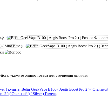
пки
йста, укажите опцию товара для уточнения наличия.
ver ) купить
,
Вейп GeekVape B100 ( Aegis Boost Pro 2 ) ( Стальной )
 2 ) ( Стальной ) ( Silver ) Гомель