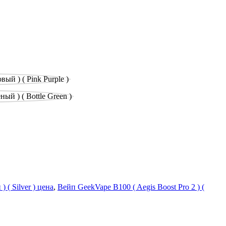
 ( Silver ) цена
,
Вейп GeekVape B100 ( Aegis Boost Pro 2 ) (