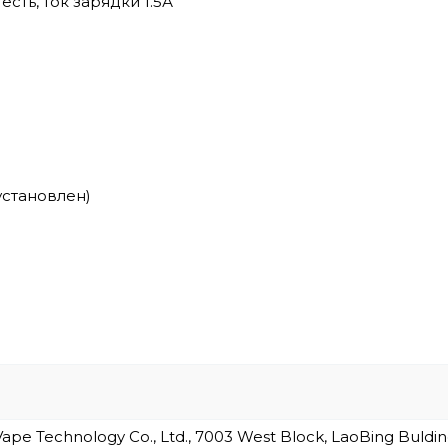
есть, ток зарядки 1.5А
установлен)
e Technology Co., Ltd., 7003 West Block, LaoBing Bulding,