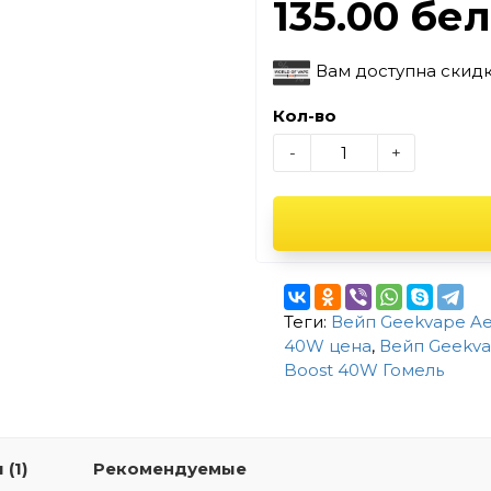
135.00 бе
Вам доступна скид
Кол-во
-
+
Теги:
Вейп Geekvape Ae
40W цена
,
Вейп Geekva
Boost 40W Гомель
(1)
Рекомендуемые