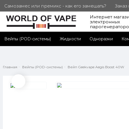
Самозамес или премикс - как его замешать?
Заказ
Интернет магаз
ПОД. СЕРТИФИКАТЫ
Партнерам
Личный каб
электронных
парогенератор
Вейпы (POD-системы)
Жидкости
Одноразки
Ко
Главная
Вейпы (POD-системы)
Вейп Geekvape Aegis Boost 40W