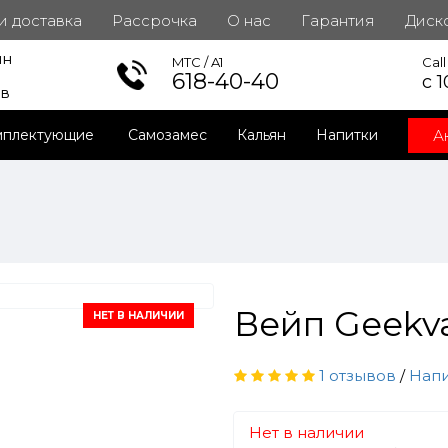
 и доставка
Рассрочка
О нас
Гарантия
Диск
ин
инет
MTC / A1
Cal
618-40-40
с 1
ов
А
мплектующие
Самозамес
Кальян
Напитки
Вейп Geekv
НЕТ В НАЛИЧИИ
1 отзывов
/
Напи
Нет в наличии