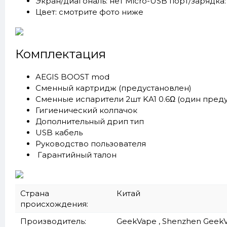
Экран/диагональ: нет Micro-USB порт/зарядка: 
Цвет: смотрите фото ниже
Комплектация
AEGIS BOOST mod
Сменный картридж (предустановлен)
Сменные испарители 2шт KA1 0.6Ω (один пред
Гигиенический колпачок
Дополнительный дрип тип
USB кабель
Руководство пользователя
Гарантийный талон
Страна
Китай
происхождения:
Производитель:
GeekVape , Shenzhen GeekVap