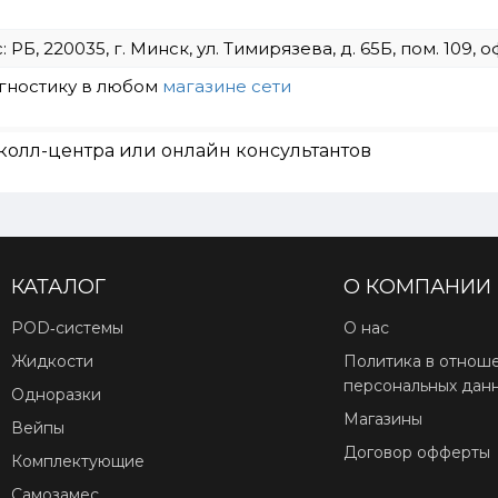
Б, 220035, г. Минск, ул. Тимирязева, д. 65Б, пом. 109, о
агностику в любом
магазине сети
колл-центра или онлайн консультантов
КАТАЛОГ
О КОМПАНИИ
POD‑системы
О нас
Жидкости
Политика в отнош
персональных дан
Одноразки
Магазины
Вейпы
Договор офферты
Комплектующие
Самозамес