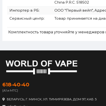
China P.R.C. 518502
Импортер в РБ:
ООО "Первый вейп", Адрес: Р
Сервисный центр:
Товар принимается на ди
Комплектность товара уточняйте у менеджеров 
618‑40‑40
(А1 и МТС)
БЕЛАРУСЬ, Г. МИНСК, УЛ. ТИМИРЯЗЕВА, ДОМ 97, КАБ. 5