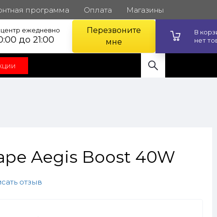
онтная программа
Оплата
Магазины
Перезвоните
l центр ежедневно
В кор
0:00 до 21:00
нет то
мне
кции
ape Aegis Boost 40W
сать отзыв