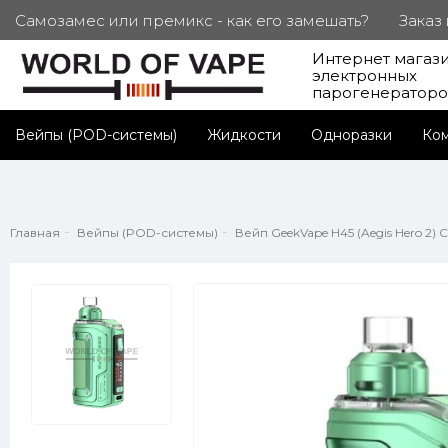
Самозамес или премикс - как его замешать?
Заказ
Интернет магаз
ПОД. СЕРТИФИКАТЫ
Партнерам
Личный каб
электронных
парогенератор
Вейпы (POD-системы)
Жидкости
Одноразки
Ко
Главная
Вейпы (POD-системы)
Вейп GeekVape H45 (Aegis Hero 2) Cr