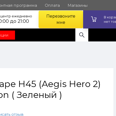
онтная программа
Оплата
Магазины
Перезвоните
l центр ежедневно
В кор
0:00 до 21:00
нет то
мне
кции
pe H45 (Aegis Hero 2)
ion ( Зеленый )
исать отзыв