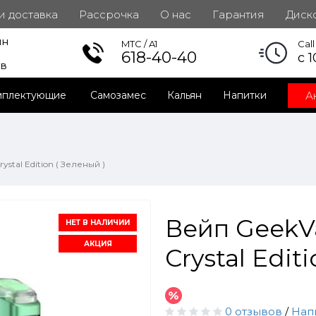
 и доставка
Рассрочка
О нас
Гарантия
Диск
ин
инет
MTC / A1
Cal
618-40-40
с 1
ов
А
мплектующие
Самозамес
Кальян
Напитки
ystal Edition ( Зеленый )
Вейп GeekVa
НЕТ В НАЛИЧИИ
АКЦИЯ
Crystal Edit
0 отзывов
/
Нап