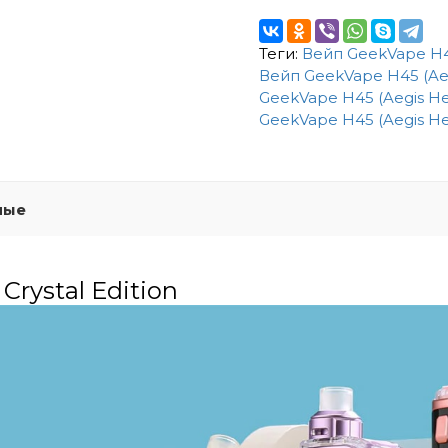
Теги:
Вейп GeekVape H45 
Вейп GeekVape H45 (Aegi
GeekVape H45 (Aegis Her
GeekVape H45 (Aegis Her
мые
Crystal Edition