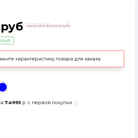
.руб
149.99 бел.руб
л.руб
ажите характеристику товара для заказа.
ка
7.4995
р. с первой покупки