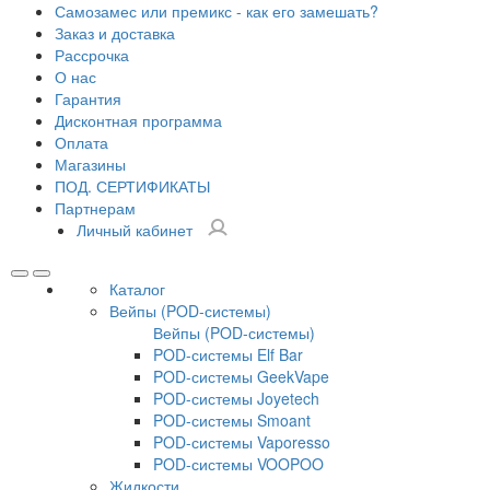
Самозамес или премикс - как его замешать?
Заказ и доставка
Рассрочка
О нас
Гарантия
Дисконтная программа
Оплата
Магазины
ПОД. СЕРТИФИКАТЫ
Партнерам
Личный кабинет
Каталог
Вейпы (POD-системы)
Вейпы (POD-системы)
POD-системы Elf Bar
POD-системы GeekVape
POD-системы Joyetech
POD-системы Smoant
POD-системы Vaporesso
POD-системы VOOPOO
Жидкости