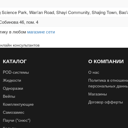
g Science Park, Wan'an Road, Shayi Community, Shajing Town, Bao'a
Собинова 46, пом. 4
стику в любом
магазине сети
онлайн консультантов
КАТАЛОГ
О КОМПАНИИ
POD‑системы
О нас
Жидкости
Политика в отношен
персональных данн
Одноразки
Магазины
Вейпы
Договор офферты
Комплектующие
Самозамес
Паучи ("снюс")