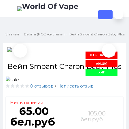
Главная
Вейпы (POD-системы)
Вейп Smoant Charon Baby Plus
НЕТ В НАЛИЧИИ
АКЦИЯ
Вейп Smoant Charon Baby Plus
ХИТ
0 отзывов
/
Написать отзыв
Нет в наличии
65.00
105.00
бел.руб
бел.руб