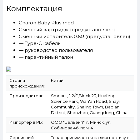
Комплектация
Charon Baby Plus mod
Сменный картридж (предустановлен)
Сменный испаритель 0.6Ω (предустановлен)
— Type-C кабель
— руководство пользователя
— гарантийный талон
Страна
Китай
происхождения:
Производитель:
Smoant, 1-2/F,Block 23, Huafeng
Science Park, Wan'an Road, Shayi
Community, Shajing Town, Bao'an
District, Shenzhen, Guangdong, China.
Импортер в РБ:
ООО "БелВэйп". г. Минск, ул.
Собинова 46, пом. 4
Сервисный
Товар принимается на диагностику в