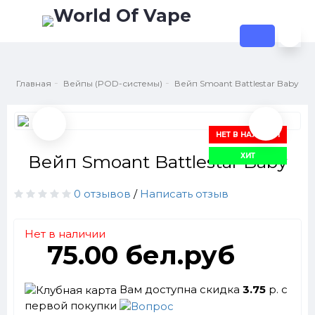
Главная
Вейпы (POD-системы)
Вейп Smoant Battlestar Baby
НЕТ В НАЛИЧИИ
ХИТ
Вейп Smoant Battlestar Baby
0 отзывов
/
Написать отзыв
Нет в наличии
75.00 бел.руб
Вам доступна скидка
3.75
р. с
первой покупки