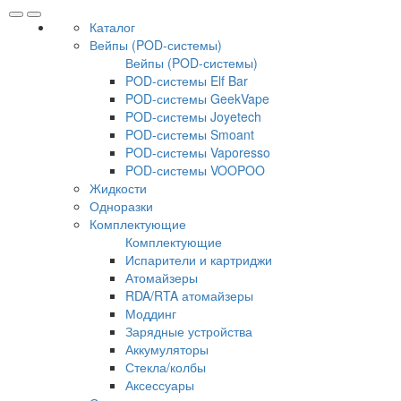
Каталог
Вейпы (POD-системы)
Вейпы (POD-системы)
POD-системы Elf Bar
POD-системы GeekVape
POD-системы Joyetech
POD-системы Smoant
POD-системы Vaporesso
POD-системы VOOPOO
Жидкости
Одноразки
Комплектующие
Комплектующие
Испарители и картриджи
Атомайзеры
RDA/RTA атомайзеры
Моддинг
Зарядные устройства
Аккумуляторы
Стекла/колбы
Аксессуары