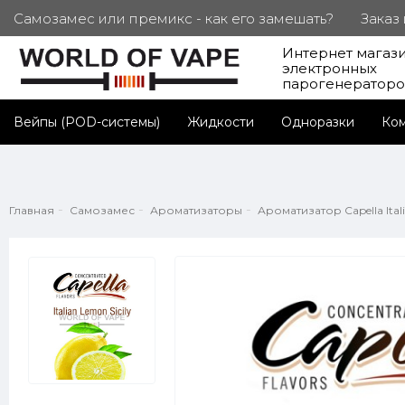
Самозамес или премикс - как его замешать?
Заказ
Интернет магаз
ПОД. СЕРТИФИКАТЫ
Партнерам
Личный каб
электронных
парогенератор
Вейпы (POD-системы)
Жидкости
Одноразки
Ко
Главная
Самозамес
Ароматизаторы
Ароматизатор Capella Itali