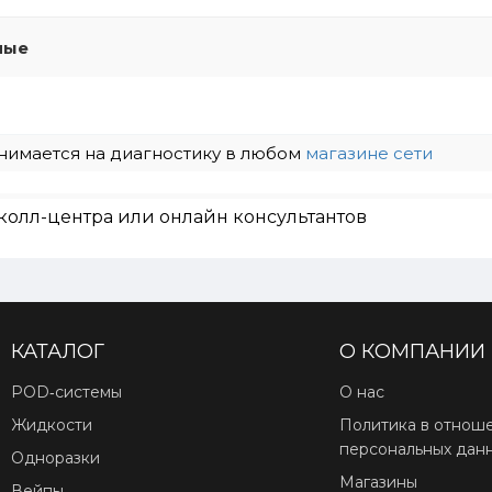
мые
нимается на диагностику в любом
магазине сети
колл-центра или онлайн консультантов
КАТАЛОГ
О КОМПАНИИ
POD‑системы
О нас
Жидкости
Политика в отнош
персональных дан
Одноразки
Магазины
Вейпы