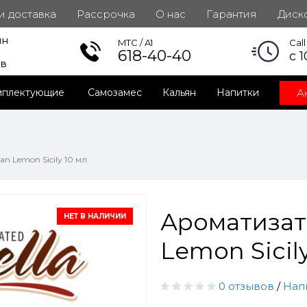
 и доставка
Рассрочка
О нас
Гарантия
Диск
ин
инет
MTC / A1
Cal
618-40-40
с 1
ов
А
мплектующие
Самозамес
Кальян
Напитки
an Lemon Sicily 10 мл
Ароматизато
НЕТ В НАЛИЧИИ
Lemon Sicily
0 отзывов
/
Нап