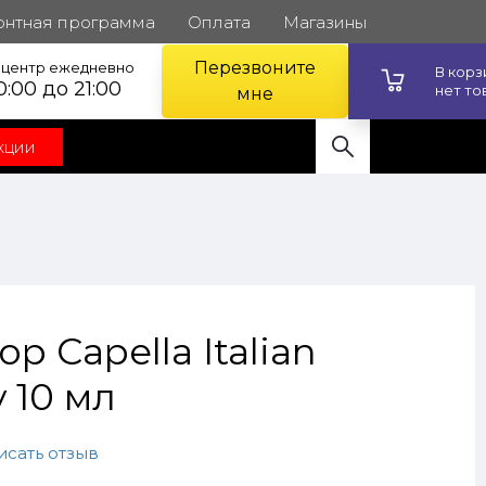
онтная программа
Оплата
Магазины
Перезвоните
l центр ежедневно
В кор
0:00 до 21:00
нет то
мне
кции
р Capella Italian
 10 мл
исать отзыв