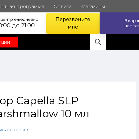
онтная программа
Оплата
Магазины
Перезвоните
l центр ежедневно
В кор
0:00 до 21:00
нет то
мне
кции
ор Capella SLP
rshmallow 10 мл
исать отзыв