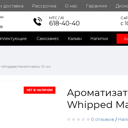
 и доставка
Рассрочка
О нас
Гарантия
Диск
ин
инет
MTC / A1
Cal
618-40-40
с 1
ов
А
мплектующие
Самозамес
Кальян
Напитки
P Whipped Marshmallow 10 мл
Ароматизат
НЕТ В НАЛИЧИИ
Whipped Ma
0 отзывов
/
Нап