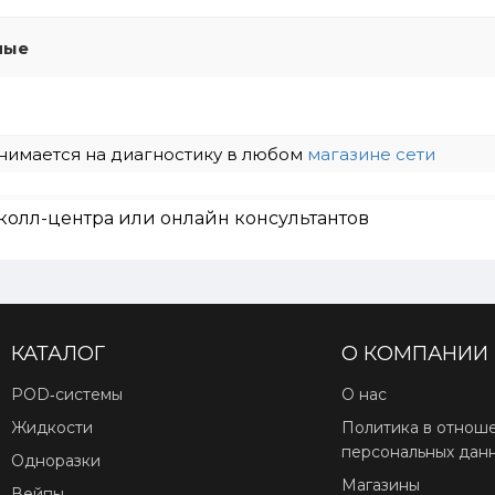
мые
нимается на диагностику в любом
магазине сети
колл-центра или онлайн консультантов
КАТАЛОГ
О КОМПАНИИ
POD‑системы
О нас
Жидкости
Политика в отнош
персональных дан
Одноразки
Магазины
Вейпы