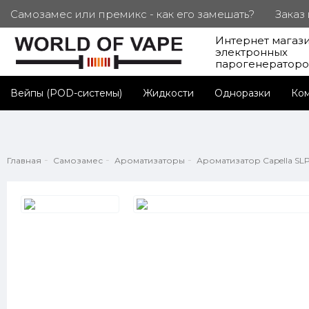
Самозамес или премикс - как его замешать?
Заказ
Интернет магаз
ПОД. СЕРТИФИКАТЫ
Партнерам
Личный каб
электронных
парогенератор
Вейпы (POD-системы)
Жидкости
Одноразки
Ко
Главная
Самозамес
Ароматизаторы
Ароматизатор Capella SL