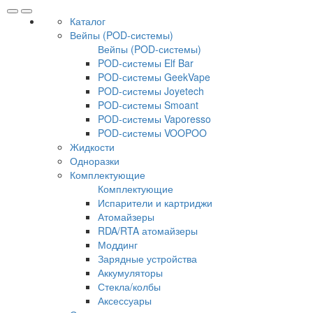
Каталог
Вейпы (POD-системы)
Вейпы (POD-системы)
POD-системы Elf Bar
POD-системы GeekVape
POD-системы Joyetech
POD-системы Smoant
POD-системы Vaporesso
POD-системы VOOPOO
Жидкости
Одноразки
Комплектующие
Комплектующие
Испарители и картриджи
Атомайзеры
RDA/RTA атомайзеры
Моддинг
Зарядные устройства
Аккумуляторы
Стекла/колбы
Аксессуары