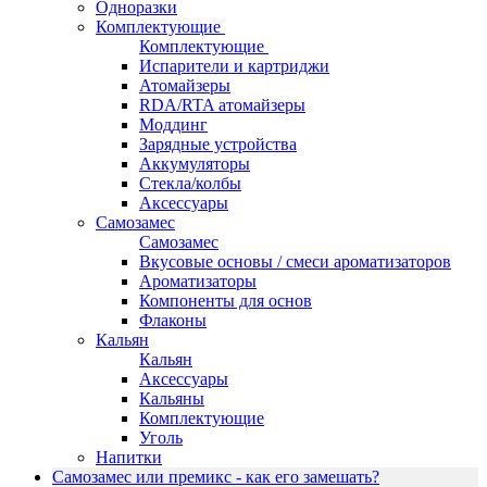
Одноразки
Комплектующие
Комплектующие
Испарители и картриджи
Атомайзеры
RDA/RTA атомайзеры
Моддинг
Зарядные устройства
Аккумуляторы
Стекла/колбы
Аксессуары
Самозамес
Самозамес
Вкусовые основы / смеси ароматизаторов
Ароматизаторы
Компоненты для основ
Флаконы
Кальян
Кальян
Аксессуары
Кальяны
Комплектующие
Уголь
Напитки
Самозамес или премикс - как его замешать?