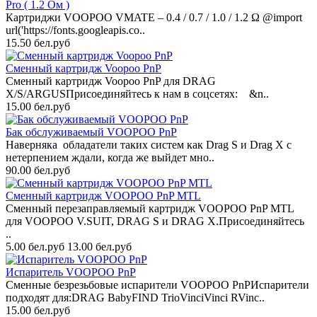
Pro ( 1.2 Ом )
Картриджи VOOPOO VMATE – 0.4 / 0.7 / 1.0 / 1.2 Ω @import
url('https://fonts.googleapis.co..
15.50 бел.руб
Сменный картридж Voopoo PnP
Сменный картридж Voopoo PnP для DRAG
X/S/ARGUSПрисоединяйтесь к нам в соцсетях: &n..
15.00 бел.руб
Бак обслуживаемый VOOPOO PnP
Наверняка обладатели таких систем как Drag S и Drag X с
нетерпением ждали, когда же выйдет мно..
90.00 бел.руб
Сменный картридж VOOPOO PnP MTL
Cменный перезаправляемый картридж VOOPOO PnP MTL
для VOOPOO V.SUIT, DRAG S и DRAG X.Присоединяйтесь
..
5.00 бел.руб
13.00 бел.руб
Испаритель VOOPOO PnP
Сменные безрезьбовые испарители VOOPOO PnPИспарители
подходят для:DRAG BabyFIND TrioVinciVinci RVinc..
15.00 бел.руб