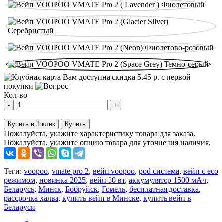
Вам доступна скидка
5.45
р. с первой
покупки
Кол-во
-
+
Купить в 1 клик
Купить
Пожалуйста, укажите характеристику товара для заказа.
Пожалуйста, укажите опцию товара для уточнения наличия.
Теги:
voopoo
,
vmate pro 2
,
вейп voopoo
,
pod система
,
вейп с eco
режимом
,
новинка 2025
,
вейп 30 вт
,
аккумулятор 1500 мАч
,
Беларусь
,
Минск
,
Бобруйск
,
Гомель
,
бесплатная доставка
,
рассрочка халва
,
купить вейп в Минске
,
купить вейп в
Беларуси