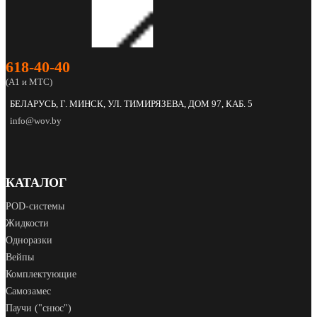
618‑40‑40
(А1 и МТС)
БЕЛАРУСЬ, Г. МИНСК, УЛ. ТИМИРЯЗЕВА, ДОМ 97, КАБ. 5
info@wov.by
КАТАЛОГ
POD‑системы
Жидкости
Одноразки
Вейпы
Комплектующие
Самозамес
Паучи ("снюс")