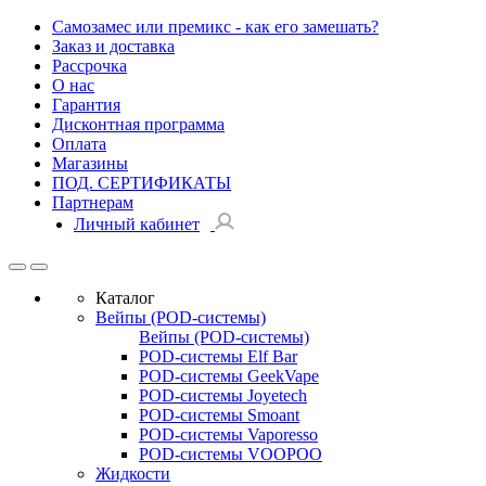
Самозамес или премикс - как его замешать?
Заказ и доставка
Рассрочка
О нас
Гарантия
Дисконтная программа
Оплата
Магазины
ПОД. СЕРТИФИКАТЫ
Партнерам
Личный кабинет
Каталог
Вейпы (POD-системы)
Вейпы (POD-системы)
POD-системы Elf Bar
POD-системы GeekVape
POD-системы Joyetech
POD-системы Smoant
POD-системы Vaporesso
POD-системы VOOPOO
Жидкости