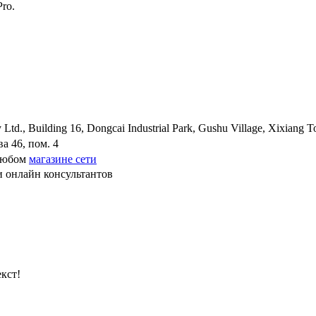
ro.
td., Building 16, Dongcai Industrial Park, Gushu Village, Xixiang 
а 46, пом. 4
 любом
магазине сети
и онлайн консультантов
кст!