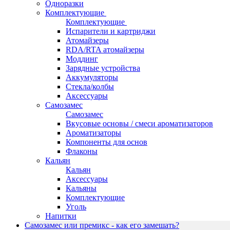
Одноразки
Комплектующие
Комплектующие
Испарители и картриджи
Атомайзеры
RDA/RTA атомайзеры
Моддинг
Зарядные устройства
Аккумуляторы
Стекла/колбы
Аксессуары
Самозамес
Самозамес
Вкусовые основы / смеси ароматизаторов
Ароматизаторы
Компоненты для основ
Флаконы
Кальян
Кальян
Аксессуары
Кальяны
Комплектующие
Уголь
Напитки
Самозамес или премикс - как его замешать?