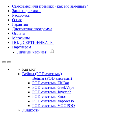
Самозамес или премикс - как его замешать?
Заказ и доставка
Рассрочка
О нас
Гарантия
Дисконтная программа
Оплата
Магазины
ПОД. СЕРТИФИКАТЫ
Партнерам
Личный кабинет
Каталог
Вейпы (POD-системы)
Вейпы (POD-системы)
POD-системы Elf Bar
POD-системы GeekVape
POD-системы Joyetech
POD-системы Smoant
POD-системы Vaporesso
POD-системы VOOPOO
Жидкости