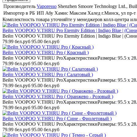
Производитель
Vaporesso
Shenzhen Smoore Technology Ltd., Build
Импортер в РБ
ИП Абу Хамис Максим Халед г.Минск, ул пр-т 
Комплектность товара уточняйте у менеджеров колл-центра ил
Вейп VOOPOO V.THRU Pro Eternity Edition | Indigo Blue | (Cин
Вейп VOOPOO V.THRU Pro Eternity Edition | Indigo Blue | (Cини
79.99 бел.руб
95.00 бел.руб
Вейп VOOPOO V.THRU Pro ( Красный )
Вейп VOOPOO V.THRU ProХарактеристикиРазмеры: 95.5 х 28.5 
79.99 бел.руб
95.00 бел.руб
Вейп VOOPOO V.THRU Pro ( Салатовый )
Вейп VOOPOO V.THRU ProХарактеристикиРазмеры: 95.5 х 28.5 
79.99 бел.руб
95.00 бел.руб
Вейп VOOPOO V.THRU Pro ( Оранжево - Розовый )
Вейп VOOPOO V.THRU ProХарактеристикиРазмеры: 95.5 х 28.5 
79.99 бел.руб
95.00 бел.руб
Вейп VOOPOO V.THRU Pro ( Сине - Фиолетовый )
Вейп VOOPOO V.THRU ProХарактеристикиРазмеры: 95.5 х 28.5 
79.99 бел.руб
95.00 бел.руб