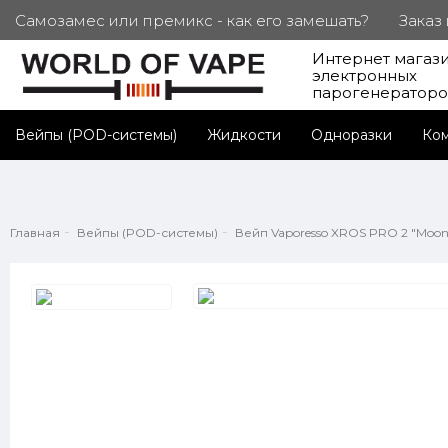
Самозамес или премикс - как его замешать?
Заказ
Интернет магаз
ПОД. СЕРТИФИКАТЫ
Партнерам
Личный каб
электронных
парогенератор
Вейпы (POD-системы)
Жидкости
Одноразки
Ко
Главная
Вейпы (POD-системы)
Вейп Vaporesso XROS PRO 2 "Moonl