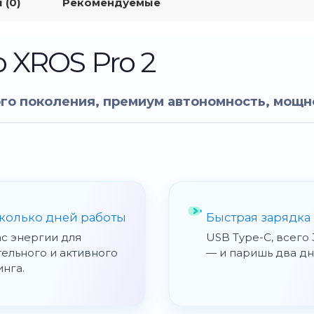
 (0)
Рекомендуемые
o XROS Pro 2
го поколения, премиум автономность, мощн
колько дней работы
Быстрая зарядка
ас энергии для
USB Type-C, всего 
тельного и активного
— и паришь два дн
нга.