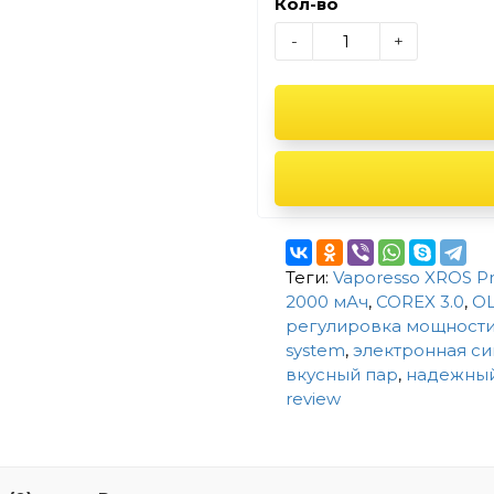
Кол-во
-
+
Теги:
Vaporesso XROS Pr
2000 мАч
,
COREX 3.0
,
OL
регулировка мощност
system
,
электронная си
вкусный пар
,
надежный
review