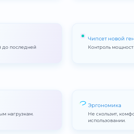
Чипсет новой ге
й до последней
Контроль мощности
Эргономика
ым нагрузкам.
Не скользит, комф
использовании.