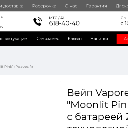
 и доставка
Рассрочка
О нас
Гарантия
Диск
ин
инет
MTC / A1
Cal
618-40-40
с 1
ов
А
мплектующие
Самозамес
Кальян
Напитки
it Pink" (Розовый)
Вейп Vapor
"Moonlit Pi
с батареей 