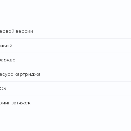
первой версии
чивый
заряде
ресурс картриджа
ROS
ринг затяжек