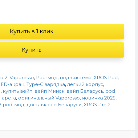
Купить в 1 клик
Купить
o 2
,
Vaporesso
,
Pod-мод
,
под-система
,
XROS Pod
,
ED-экран
,
Type-C зарядка
,
легкий корпус
,
и
,
купить вейп
,
вейп Минск
,
вейп Беларусь
,
pod
гарета
,
оригинальный Vaporesso
,
новинка 2025
,
 pod-мод
,
доставка по Беларуси
,
XROS Pro 2