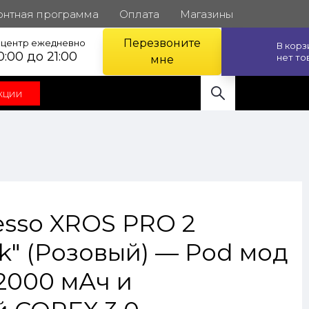
онтная программа
Оплата
Магазины
Перезвоните
l центр ежедневно
В кор
0:00 до 21:00
нет то
мне
кции
esso XROS PRO 2
nk" (Розовый) — Pod мод
2000 мАч и