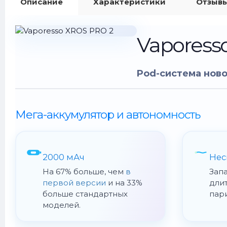
Описание
Характеристики
Отзывы
Vaporess
Pod-система ново
Мега-аккумулятор и автономность
2000 мАч
Нес
На 67% больше, чем
в
Зап
первой версии
и на 33%
дли
больше стандартных
пари
моделей.