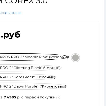
й COREX 3.0
исать отзыв
л.руб
ка
7.4995
р. с первой покупки