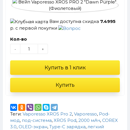
Вам доступна скидка
7.4995
р. с первой покупки
Кол-во
-
+
Купить в 1 клик
Купить
Теги:
Vaporesso XROS Pro 2
,
Vaporesso
,
Pod-
мод
,
под-система
,
XROS Pod
,
2000 мАч
,
COREX
3.0
,
OLED-экран
,
Type-C зарядка
,
легкий