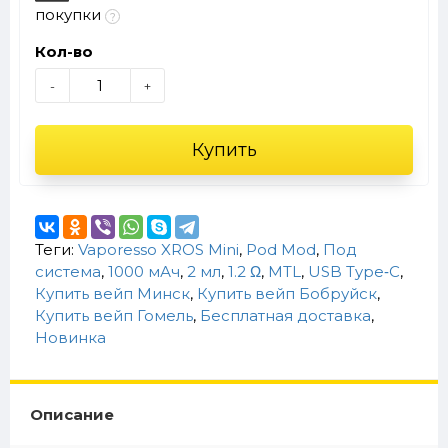
покупки
Кол-во
-
+
Купить
Теги:
Vaporesso XROS Mini
,
Pod Mod
,
Под
система
,
1000 мАч
,
2 мл
,
1.2 Ω
,
MTL
,
USB Type‑C
,
Купить вейп Минск
,
Купить вейп Бобруйск
,
Купить вейп Гомель
,
Бесплатная доставка
,
Новинка
Описание