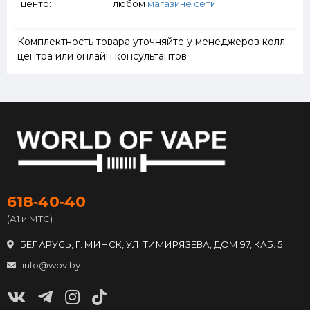
центр:
любом
магазине сети
Комплектность товара уточняйте у менеджеров колл-
центра или онлайн консультантов
618‑40‑40
(А1 и МТС)
БЕЛАРУСЬ, Г. МИНСК, УЛ. ТИМИРЯЗЕВА, ДОМ 97, КАБ. 5
info@wov.by