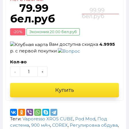
79.99
99.99
бел.руб
бел.руб
-20%
Экономия 20.00 бел.руб
Вам доступна скидка
4.9995
р. с первой покупки
Кол-во
-
+
Купить
Теги:
Vaporesso XROS CUBE
,
Pod Mod
,
Под
система
,
900 мАч
,
COREX
,
Регулировка обдува
,