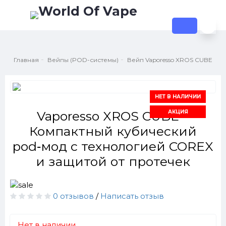
Главная
Вейпы (POD-системы)
Вейп Vaporesso XROS CUBE
НЕТ В НАЛИЧИИ
АКЦИЯ
Vaporesso XROS CUBE –
Компактный кубический
pod‑мод с технологией COREX
и защитой от протечек
0 отзывов
/
Написать отзыв
Нет в наличии