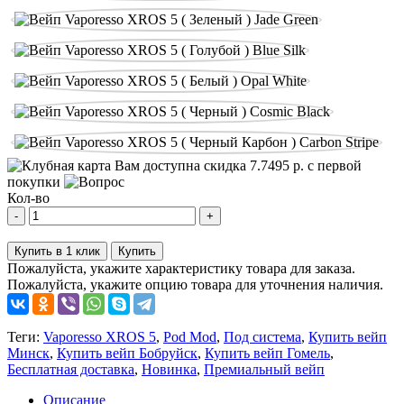
Вам доступна скидка
7.7495
р. с первой
покупки
Кол-во
-
+
Купить в 1 клик
Купить
Пожалуйста, укажите характеристику товара для заказа.
Пожалуйста, укажите опцию товара для уточнения наличия.
Теги:
Vaporesso XROS 5
,
Pod Mod
,
Под система
,
Купить вейп
Минск
,
Купить вейп Бобруйск
,
Купить вейп Гомель
,
Бесплатная доставка
,
Новинка
,
Премиальный вейп
Описание