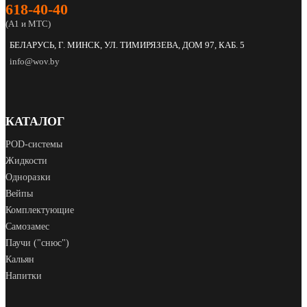
618‑40‑40
(А1 и МТС)
БЕЛАРУСЬ, Г. МИНСК, УЛ. ТИМИРЯЗЕВА, ДОМ 97, КАБ. 5
info@wov.by
КАТАЛОГ
POD‑системы
Жидкости
Одноразки
Вейпы
Комплектующие
Самозамес
Паучи ("снюс")
Кальян
Напитки