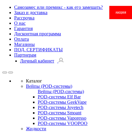
Самозамес или премикс - как его замешать?
Заказ и доставка
АКЦИЯ
Рассрочка
О нас
Гарантия
Дисконтная программа
Оплата
Магазины
ПОД. СЕРТИФИКАТЫ
Партнерам
Личный кабинет
Каталог
Вейпы (POD-системы)
Вейпы (POD-системы)
POD-системы Elf Bar
POD-системы GeekVape
POD-системы Joyetech
POD-системы Smoant
POD-системы Vaporesso
POD-системы VOOPOO
Жидкости