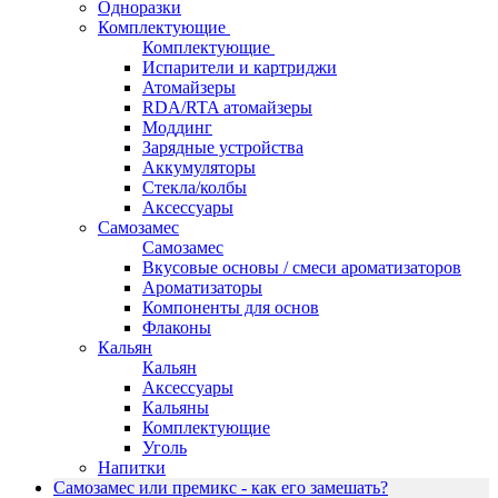
Одноразки
Комплектующие
Комплектующие
Испарители и картриджи
Атомайзеры
RDA/RTA атомайзеры
Моддинг
Зарядные устройства
Аккумуляторы
Стекла/колбы
Аксессуары
Самозамес
Самозамес
Вкусовые основы / смеси ароматизаторов
Ароматизаторы
Компоненты для основ
Флаконы
Кальян
Кальян
Аксессуары
Кальяны
Комплектующие
Уголь
Напитки
Самозамес или премикс - как его замешать?