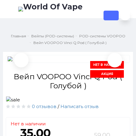
Главная
Вейпы (POD-системы)
POD-системы VOOPOO
Вейп VOOPOO Vinci Q Pod ( Голубой )
НЕТ В НАЛИЧИИ
АКЦИЯ
Вейп VOOPOO Vinci Q Pod (
Голубой )
0 отзывов
/
Написать отзыв
Нет в наличии
35.00
59.00