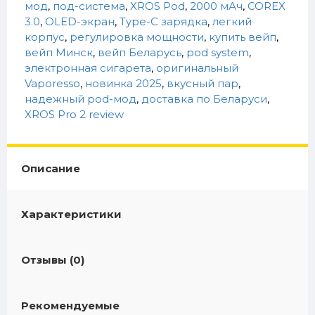
мод
,
под-система
,
XROS Pod
,
2000 мАч
,
COREX
3.0
,
OLED-экран
,
Type-C зарядка
,
легкий
корпус
,
регулировка мощности
,
купить вейп
,
вейп Минск
,
вейп Беларусь
,
pod system
,
электронная сигарета
,
оригинальный
Vaporesso
,
новинка 2025
,
вкусный пар
,
надежный pod-мод
,
доставка по Беларуси
,
XROS Pro 2 review
Описание
Характеристики
Отзывы (0)
Рекомендуемые