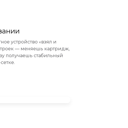
вании
тное устройство «взял и
строек — меняешь картридж,
азу получаешь стабильный
сетке.