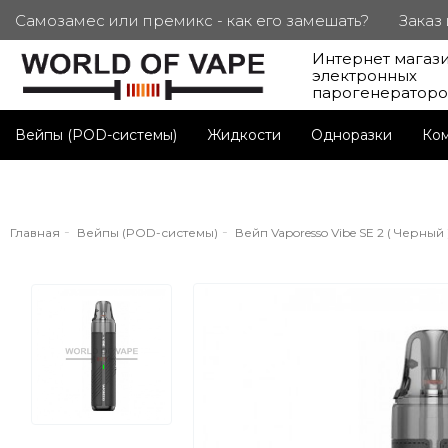
Самозамес или премикс - как его замешать?
Заказ
Интернет магаз
ПОД. СЕРТИФИКАТЫ
Партнерам
Личный каб
электронных
парогенератор
Вейпы (POD-системы)
Жидкости
Одноразки
Ко
Главная
Вейпы (POD-системы)
Вейп Vaporesso Vibe SE 2 ( Черный )