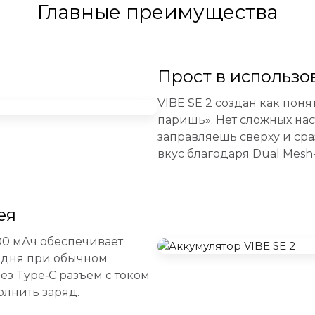
Главные преимущества
Прост в использо
VIBE SE 2 создан как поня
паришь». Нет сложных на
заправляешь сверху и ср
вкус благодаря Dual Mesh-
ея
00 мАч обеспечивает
е дня при обычном
ез Type‑C разъём с током
олнить заряд.