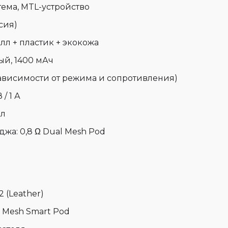
ема, MTL-устройство
сия)
лл + пластик + экокожа
й, 1400 мАч
зависимости от режима и сопротивления)
 / 1 А
мл
джа:
0,8 Ω Dual Mesh Pod
 (Leather)
al Mesh Smart Pod