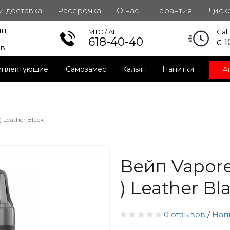
 и доставка
Рассрочка
О нас
Гарантия
Диск
ин
инет
MTC / A1
Cal
618-40-40
с 1
ов
А
мплектующие
Самозамес
Кальян
Напитки
 Leather Black
Вейп Vapore
) Leather Bl
0 отзывов
/
Нап