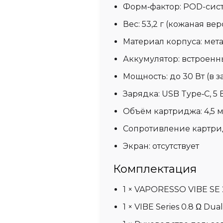
Форм‑фактор:
POD-сист
Вес:
53,2 г (кожаная вер
Материал корпуса:
мета
Аккумулятор:
встроенны
Мощность:
до 30 Вт (в 
Зарядка:
USB Type‑C, 5 В
Объём картриджа:
4,5 
Сопротивление картри
Экран:
отсутствует
Комплектация
1 × VAPORESSO VIBE SE 2
1 × VIBE Series 0.8 Ω Du