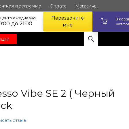
онтная программа
Оплата
Магазины
Перезвоните
l центр ежедневно
В кор
0:00 до 21:00
нет то
мне
кции
sso Vibe SE 2 ( Черный
ack
исать отзыв