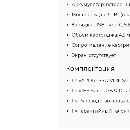
Аккумулятор:
встроенны
Мощность:
до 30 Вт (в 
Зарядка:
USB Type‑C, 5 В
Объём картриджа:
4,5 
Сопротивление картри
Экран:
отсутствует
Комплектация
1 × VAPORESSO VIBE SE 2
1 × VIBE Series 0.8 Ω Du
1 × Руководство пользо
1 × Гарантийный талон