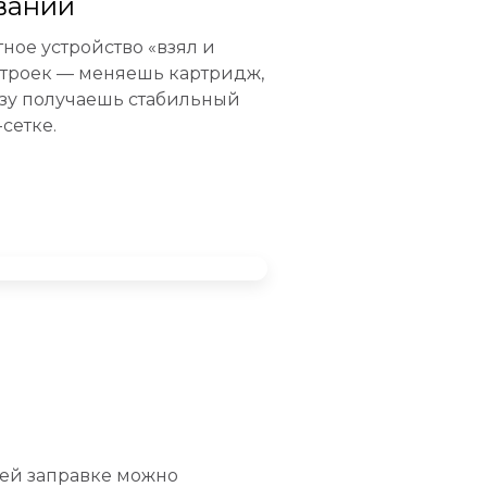
вании
тное устройство «взял и
строек — меняешь картридж,
азу получаешь стабильный
сетке.
ей заправке можно