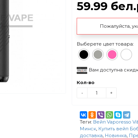
59.99 бел
Пожалуйста, ук
Выберете цвет товара:
Вам доступна скид
Кол-во
-
+
Теги:
Вейп Vaporesso Vi
Минск
,
Купить вейп Бо
доставка
,
Новинка
,
Пре