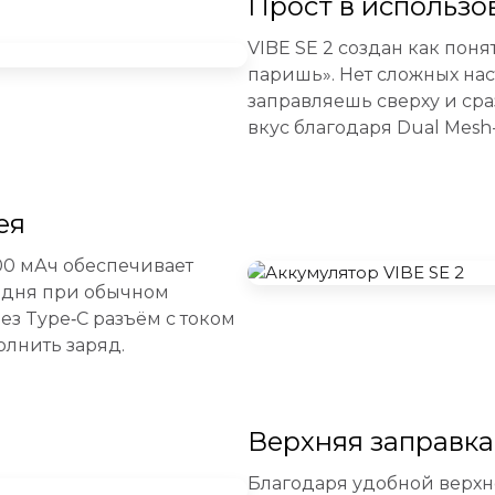
Прост в использо
VIBE SE 2 создан как поня
паришь». Нет сложных на
заправляешь сверху и ср
вкус благодаря Dual Mesh-
ея
00 мАч обеспечивает
е дня при обычном
ез Type‑C разъём с током
олнить заряд.
Верхняя заправка
Благодаря удобной верхн