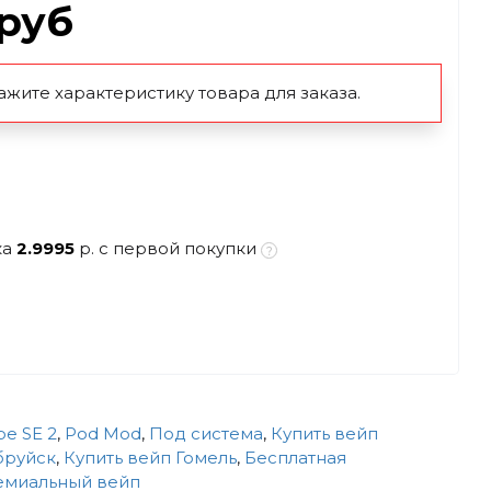
.руб
ажите характеристику товара для заказа.
ка
2.9995
р. с первой покупки
be SE 2
,
Pod Mod
,
Под система
,
Купить вейп
бруйск
,
Купить вейп Гомель
,
Бесплатная
миальный вейп