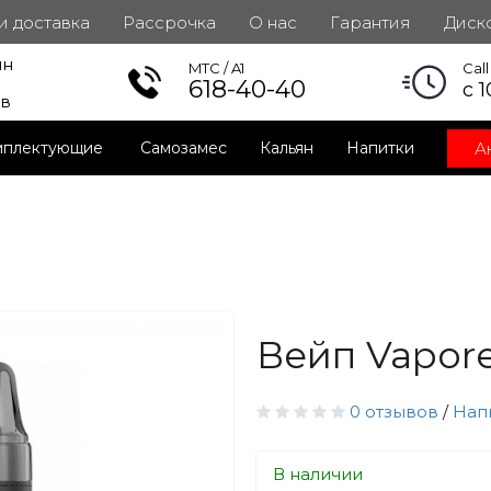
 и доставка
Рассрочка
О нас
Гарантия
Диск
ин
инет
MTC / A1
Cal
618-40-40
с 1
ов
А
мплектующие
Самозамес
Кальян
Напитки
Вейп Vapore
0 отзывов
/
Нап
В наличии