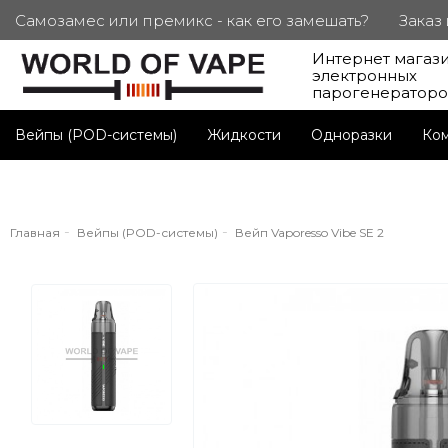
Самозамес или премикс - как его замешать?
Заказ
Интернет магаз
ПОД. СЕРТИФИКАТЫ
Партнерам
Личный каб
электронных
парогенератор
Вейпы (POD-системы)
Жидкости
Одноразки
Ко
Главная
Вейпы (POD-системы)
Вейп Vaporesso Vibe SE 2