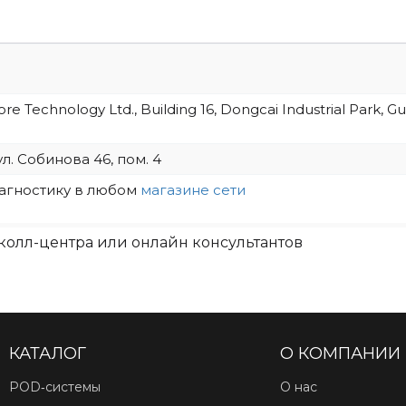
 Technology Ltd., Building 16, Dongcai Industrial Park, Gus
ул. Собинова 46, пом. 4
иагностику в любом
магазине сети
колл-центра или онлайн консультантов
КАТАЛОГ
О КОМПАНИИ
POD‑системы
О нас