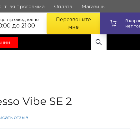
онтная программа
Оплата
Магазины
Перезвоните
l центр ежедневно
В кор
0:00 до 21:00
нет то
мне
кции
sso Vibe SE 2
исать отзыв