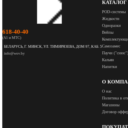
КАТАЛОГ
POD‑системы
Жидкости
Одноразки
618‑40‑40
Вейпы
(А1 и МТС)
Комплектующ
Самозамес
БЕЛАРУСЬ, Г. МИНСК, УЛ. ТИМИРЯЗЕВА, ДОМ 97, КАБ. 5
Паучи ("снюс"
info@wov.by
Кальян
Напитки
О КОМП
О нас
Политика в от
Магазины
Договор оффе
ПОКУПА