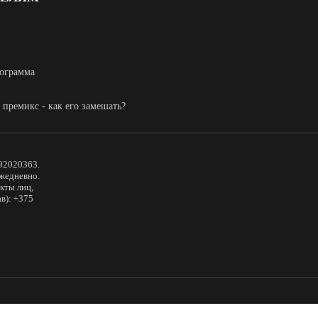
ограмма
 премикс - как его замешать?
92020363.
ежедневно.
кты лиц,
в): +375