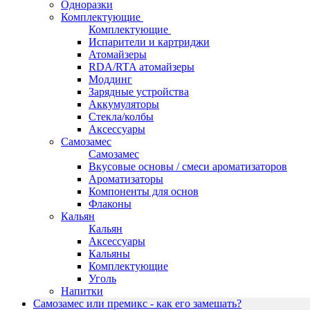
Одноразки
Комплектующие
Комплектующие
Испарители и картриджи
Атомайзеры
RDA/RTA атомайзеры
Моддинг
Зарядные устройства
Аккумуляторы
Стекла/колбы
Аксессуары
Самозамес
Самозамес
Вкусовые основы / смеси ароматизаторов
Ароматизаторы
Компоненты для основ
Флаконы
Кальян
Кальян
Аксессуары
Кальяны
Комплектующие
Уголь
Напитки
Самозамес или премикс - как его замешать?