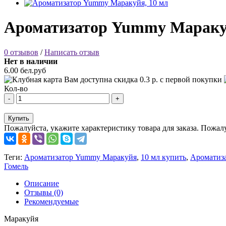
Ароматизатор Yummy Маракуй
0 отзывов
/
Написать отзыв
Нет в наличии
6.00 бел.руб
Вам доступна скидка
0.3
р. с первой покупки
Кол-во
-
+
Купить
Пожалуйста, укажите характеристику товара для заказа.
Пожалу
Теги:
Ароматизатор Yummy Маракуйя
,
10 мл купить
,
Ароматиз
Гомель
Описание
Отзывы (0)
Рекомендуемые
Маракуйя