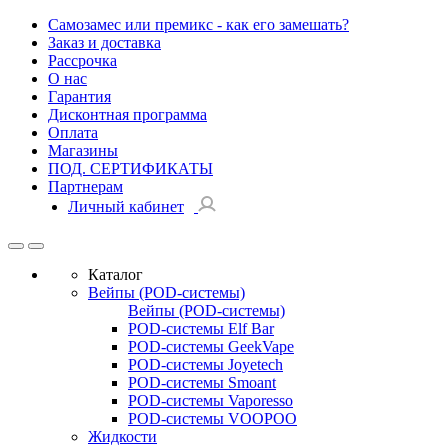
Самозамес или премикс - как его замешать?
Заказ и доставка
Рассрочка
О нас
Гарантия
Дисконтная программа
Оплата
Магазины
ПОД. СЕРТИФИКАТЫ
Партнерам
Личный кабинет
Каталог
Вейпы (POD-системы)
Вейпы (POD-системы)
POD-системы Elf Bar
POD-системы GeekVape
POD-системы Joyetech
POD-системы Smoant
POD-системы Vaporesso
POD-системы VOOPOO
Жидкости