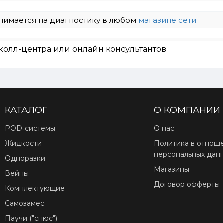
нимается на диагностику в любом
магазине сети
колл-центра или онлайн консультантов
КАТАЛОГ
О КОМПАНИИ
POD‑системы
О нас
Жидкости
Политика в отнош
персональных дан
Одноразки
Магазины
Вейпы
Договор офферты
Комплектующие
Самозамес
Паучи ("снюс")