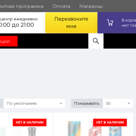
онтная программа
Оплата
Магазины
Перезвоните
l центр ежедневно
В кор
0:00 до 21:00
нет то
мне
кции
:
По умолчанию
Показывать:
50
НЕТ В НАЛИЧИИ
НЕТ В НАЛИЧИИ