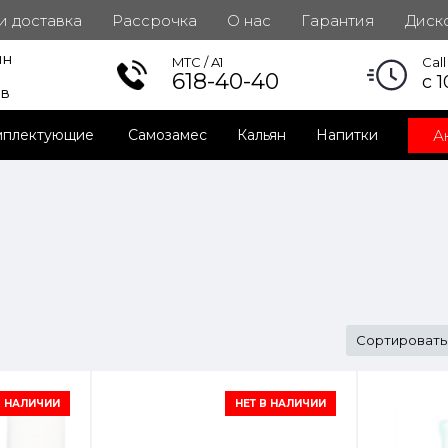
 и доставка
Рассрочка
О нас
Гарантия
Диск
ин
инет
MTC / A1
Cal
618-40-40
с 1
ов
А
мплектующие
Самозамес
Кальян
Напитки
Сортировать
В НАЛИЧИИ
НЕТ В НАЛИЧИИ