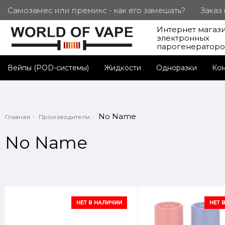
Самозамес или премикс - как его замешать?
Заказ
Интернет магаз
ПОД. СЕРТИФИКАТЫ
Партнерам
Личный каб
электронных
парогенератор
Вейпы (POD-системы)
Жидкости
Одноразки
Ко
No Name
Главная
Производители
No Name
НЕТ В НАЛИЧИИ
НЕТ 