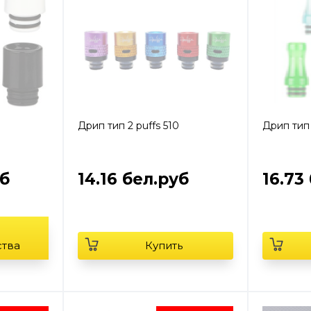
Дрип тип 2 puffs 510
Дрип тип 
уб
14.16 бел.руб
16.73
с
ства
Купить