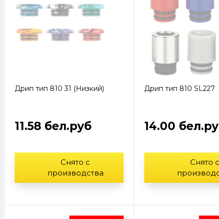
Дрип тип 810 31 (Низкий)
Дрип тип 810 SL227
11.58 бел.руб
14.00 бел.р
Снято с
Снято 
производства
производ