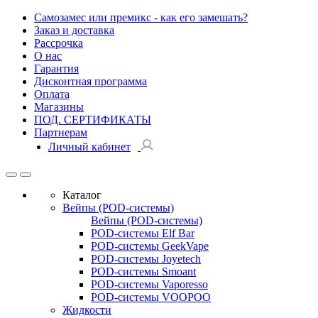
Самозамес или премикс - как его замешать?
Заказ и доставка
Рассрочка
О нас
Гарантия
Дисконтная программа
Оплата
Магазины
ПОД. СЕРТИФИКАТЫ
Партнерам
Личный кабинет
Каталог
Вейпы (POD-системы)
Вейпы (POD-системы)
POD-системы Elf Bar
POD-системы GeekVape
POD-системы Joyetech
POD-системы Smoant
POD-системы Vaporesso
POD-системы VOOPOO
Жидкости