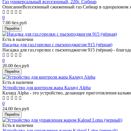
Газ универсальный всесезонный, 220г. Сибиар
ОписаниеВсесезонный сжиженный газ Сибиар в одноразовом ж
0
7.00 бел.руб
Перейти
Есть в наличии
Насадка для газ.горелки с пьезоподжигом 915 (чёрная)
Насадка для газ.горелки с пьезоподжигом 915 (чёрная) - благода
0
20.00 бел.руб
Перейти
Есть в наличии
Устройство для контроля жара Калауд Alpha
Калауд Alpha - это устройство, делающее приготовления кальян
0
24.00 бел.руб
Перейти
Есть в наличии
Устройство для управления жаром Kaloud Lotus (черный)