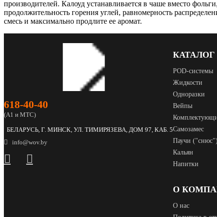
производителей. Калоуд устанавливается в чаше вместо фоль
продолжительность горения углей, равномерность распределен
смесь и максимально продлите ее аромат.
КАТАЛОГ
POD‑системы
Жидкости
Одноразки
618‑40‑40
Вейпы
(А1 и МТС)
Комплектующ
Самозамес
БЕЛАРУСЬ, Г. МИНСК, УЛ. ТИМИРЯЗЕВА, ДОМ 97, КАБ. 5
Паучи ("снюс"
info@wov.by
Кальян
Напитки
О КОМП
О нас