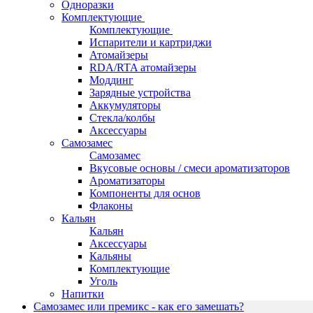
Одноразки
Комплектующие
Комплектующие
Испарители и картриджи
Атомайзеры
RDA/RTA атомайзеры
Моддинг
Зарядные устройства
Аккумуляторы
Стекла/колбы
Аксессуары
Самозамес
Самозамес
Вкусовые основы / смеси ароматизаторов
Ароматизаторы
Компоненты для основ
Флаконы
Кальян
Кальян
Аксессуары
Кальяны
Комплектующие
Уголь
Напитки
Самозамес или премикс - как его замешать?