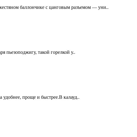
естяном баллончике с цанговым разъемом — уни..
ря пьезоподжигу, такой горелкой у..
а удобнее, проще и быстрее.В калауд..