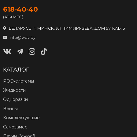
618‑40‑40
(А1 и МТС)
БЕЛАРУСЬ, Г. МИНСК, УЛ. ТИМИРЯЗЕВА, ДОМ 97, КАБ. 5
info@wov.by
КАТАЛОГ
POD‑системы
Жидкости
Одноразки
Вейпы
Комплектующие
Самозамес
Паучи ("снюс")