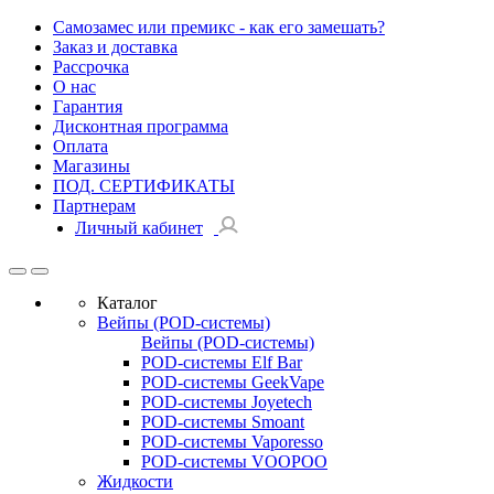
Самозамес или премикс - как его замешать?
Заказ и доставка
Рассрочка
О нас
Гарантия
Дисконтная программа
Оплата
Магазины
ПОД. СЕРТИФИКАТЫ
Партнерам
Личный кабинет
Каталог
Вейпы (POD-системы)
Вейпы (POD-системы)
POD-системы Elf Bar
POD-системы GeekVape
POD-системы Joyetech
POD-системы Smoant
POD-системы Vaporesso
POD-системы VOOPOO
Жидкости