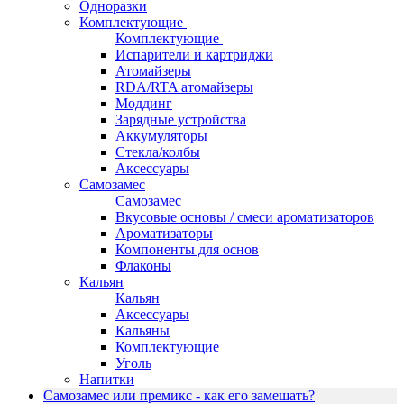
Одноразки
Комплектующие
Комплектующие
Испарители и картриджи
Атомайзеры
RDA/RTA атомайзеры
Моддинг
Зарядные устройства
Аккумуляторы
Стекла/колбы
Аксессуары
Самозамес
Самозамес
Вкусовые основы / смеси ароматизаторов
Ароматизаторы
Компоненты для основ
Флаконы
Кальян
Кальян
Аксессуары
Кальяны
Комплектующие
Уголь
Напитки
Самозамес или премикс - как его замешать?