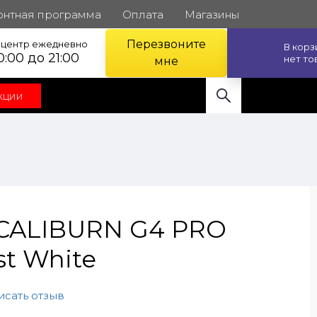
онтная программа
Оплата
Магазины
Перезвоните
l центр ежедневно
В кор
0:00 до 21:00
нет то
мне
кции
 CALIBURN G4 PRO
st White
исать отзыв