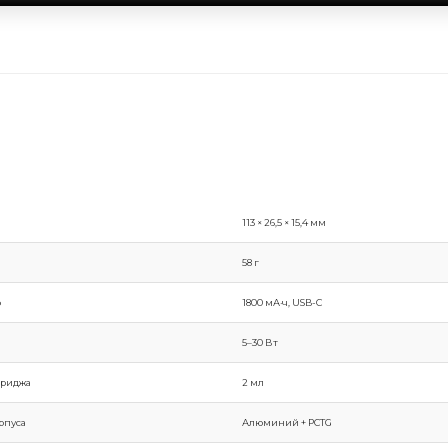
113 × 26,5 × 15,4 мм
58 г
р
1800 мА·ч, USB-C
5–30 Вт
триджа
2 мл
рпуса
Алюминий + PCTG