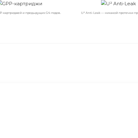
P-картриджей и предыдущих G4-подов.
U² Anti-Leak — никакой протечки пр