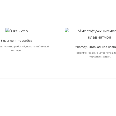
8 языков интерфейса
глийский, арабский, испанский и ещё
Многофункциональная клав
четыре.
Переименование устройства, т
персонализация.