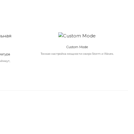
Custom Mode
иатура
Тонкая настройка мощности сверх Storm и Waves.
аймаут,