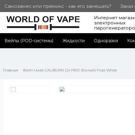
Самозамес или премикс - как его замешать?
Заказ
Интернет магаз
ПОД. СЕРТИФИКАТЫ
Партнерам
Личный каб
электронных
парогенератор
Вейпы (POD-системы)
Жидкости
Одноразки
Ко
Главная
Вейп Uwell CALIBURN G4 PRO (Белый) Frost White