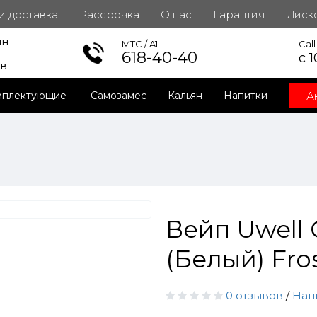
 и доставка
Рассрочка
О нас
Гарантия
Диск
ин
инет
MTC / A1
Cal
618-40-40
с 1
ов
А
мплектующие
Самозамес
Кальян
Напитки
Вейп Uwell
(Белый) Fro
0 отзывов
/
Нап