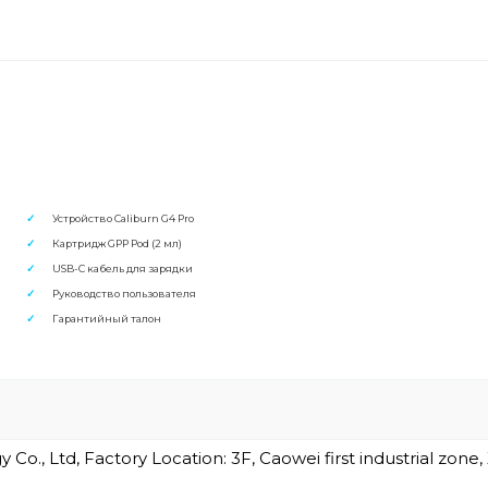
Устройство Caliburn G4 Pro
Картридж GPP Pod (2 мл)
USB-C кабель для зарядки
Руководство пользователя
Гарантийный талон
o., Ltd, Factory Location: 3F, Caowei first industrial zone