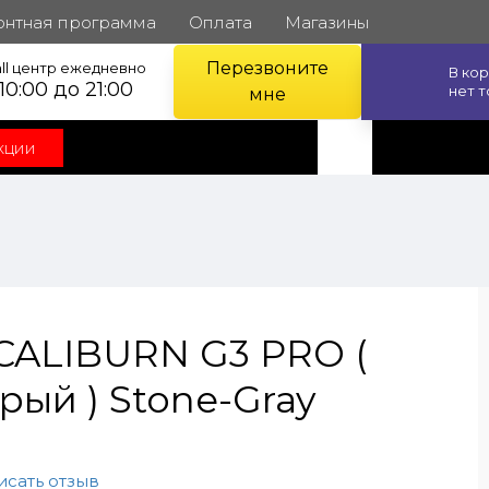
онтная программа
Оплата
Магазины
Перезвоните
ll центр ежедневно
В ко
 10:00 до 21:00
нет 
мне
кции
 CALIBURN G3 PRO (
ый ) Stone-Gray
исать отзыв