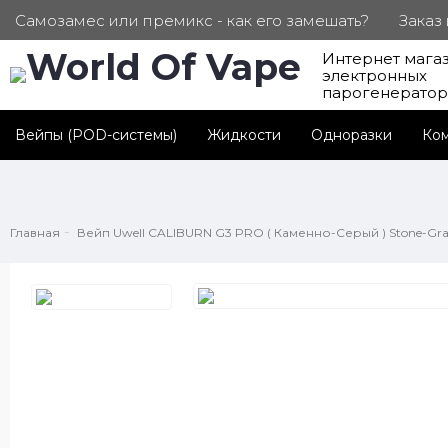
Самозамес или премикс - как его замешать?
Заказ
Интернет мага
ПОД. СЕРТИФИКАТЫ
Партнерам
Личный каб
электронных
парогенерато
Вейпы (POD-системы)
Жидкости
Одноразки
Ко
Главная
Вейп Uwell CALIBURN G3 PRO ( Каменно-Серый ) Stone-Gr