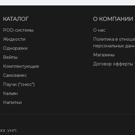
КАТАЛОГ
О КОМПАНИИ
POD‑системы
О нас
Жидкости
Политика в отнош
персональных дан
Одноразки
Магазины
Вейпы
Договор офферты
Комплектующие
Самозамес
Паучи ("снюс")
Кальян
Напитки
XX. УНП: