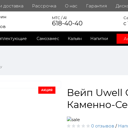
 и доставка
Рассрочка
О нас
Гарантия
Диск
зин
инет
MTC / A1
Ca
618-40-40
с
ров
А
мплектующие
Самозамес
Кальян
Напитки
ay
Вейп Uwell
АКЦИЯ
Каменно-Сер
0 отзывов
/
Нап