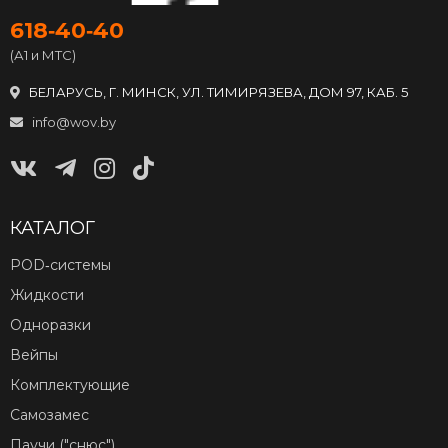
618‑40‑40
(А1 и МТС)
БЕЛАРУСЬ, Г. МИНСК, УЛ. ТИМИРЯЗЕВА, ДОМ 97, КАБ. 5
info@wov.by
КАТАЛОГ
POD‑системы
Жидкости
Одноразки
Вейпы
Комплектующие
Самозамес
Паучи ("снюс")