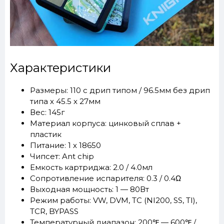
Характеристики
Размеры: 110 с дрип типом / 96.5мм без дрип
типа х 45.5 х 27мм
Вес: 145г
Материал корпуса: цинковый сплав +
пластик
Питание: 1 х 18650
Чипсет: Ant chip
Емкость картриджа: 2.0 / 4.0мл
Сопротивление испарителя: 0.3 / 0.4Ω
Выходная мощность: 1 — 80Вт
Режим работы: VW, DVM, TC (NI200, SS, TI),
TCR, BYPASS
Температурный диапазон: 200℉ — 600℉ /