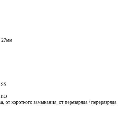
х 27мм
ASS
2.0Ω
а, от короткого замыкания, от перезаряда / переразряда