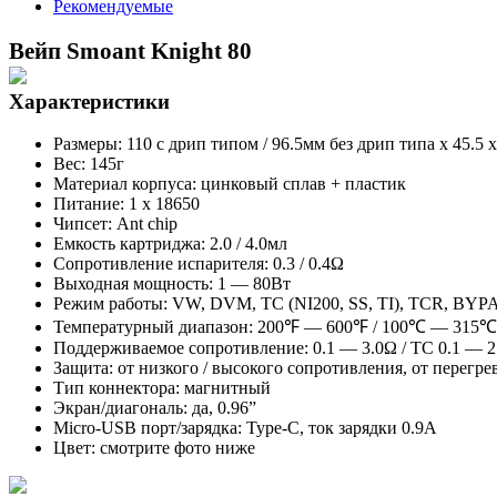
Рекомендуемые
Вейп Smoant Knight 80
Характеристики
Размеры: 110 с дрип типом / 96.5мм без дрип типа х 45.5 
Вес: 145г
Материал корпуса: цинковый сплав + пластик
Питание: 1 х 18650
Чипсет: Ant chip
Емкость картриджа: 2.0 / 4.0мл
Сопротивление испарителя: 0.3 / 0.4Ω
Выходная мощность: 1 — 80Вт
Режим работы: VW, DVM, TC (NI200, SS, TI), TCR, BYP
Температурный диапазон: 200℉ — 600℉ / 100℃ — 315℃
Поддерживаемое сопротивление: 0.1 — 3.0Ω / ТС 0.1 — 
Защита: от низкого / высокого сопротивления, от перегрев
Тип коннектора: магнитный
Экран/диагональ: да, 0.96”
Micro-USB порт/зарядка: Type-C, ток зарядки 0.9А
Цвет: смотрите фото ниже