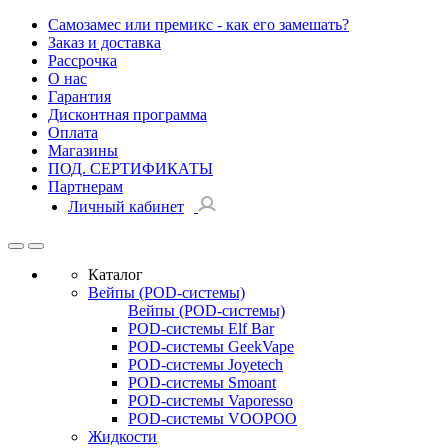
Самозамес или премикс - как его замешать?
Заказ и доставка
Рассрочка
О нас
Гарантия
Дисконтная программа
Оплата
Магазины
ПОД. СЕРТИФИКАТЫ
Партнерам
Личный кабинет
Каталог
Вейпы (POD-системы)
Вейпы (POD-системы)
POD-системы Elf Bar
POD-системы GeekVape
POD-системы Joyetech
POD-системы Smoant
POD-системы Vaporesso
POD-системы VOOPOO
Жидкости