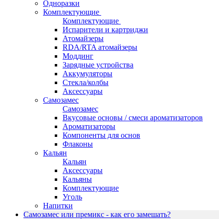
Одноразки
Комплектующие
Комплектующие
Испарители и картриджи
Атомайзеры
RDA/RTA атомайзеры
Моддинг
Зарядные устройства
Аккумуляторы
Стекла/колбы
Аксессуары
Самозамес
Самозамес
Вкусовые основы / смеси ароматизаторов
Ароматизаторы
Компоненты для основ
Флаконы
Кальян
Кальян
Аксессуары
Кальяны
Комплектующие
Уголь
Напитки
Самозамес или премикс - как его замешать?