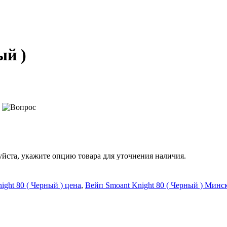
ый )
йста, укажите опцию товара для уточнения наличия.
ight 80 ( Черный ) цена
,
Вейп Smoant Knight 80 ( Черный ) Минс