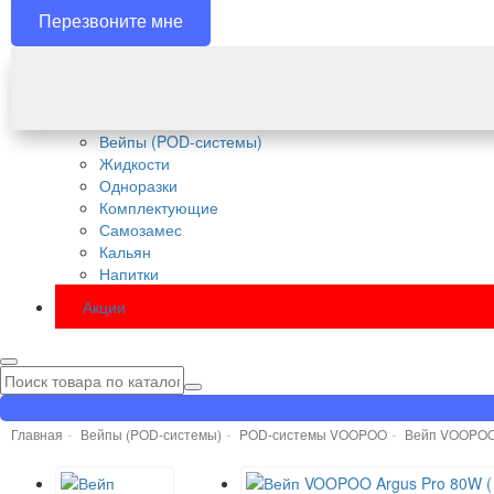
Перезвоните мне
Вейпы (POD-системы)
Жидкости
Одноразки
Комплектующие
Самозамес
Кальян
Напитки
Акции
Главная
Вейпы (POD-системы)
POD-системы VOOPOO
Вейп VOOPOO 