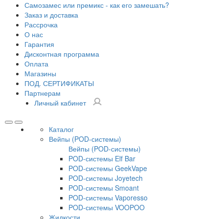
Самозамес или премикс - как его замешать?
Заказ и доставка
Рассрочка
О нас
Гарантия
Дисконтная программа
Оплата
Магазины
ПОД. СЕРТИФИКАТЫ
Партнерам
Личный кабинет
Каталог
Вейпы (POD-системы)
Вейпы (POD-системы)
POD-системы Elf Bar
POD-системы GeekVape
POD-системы Joyetech
POD-системы Smoant
POD-системы Vaporesso
POD-системы VOOPOO
Жидкости