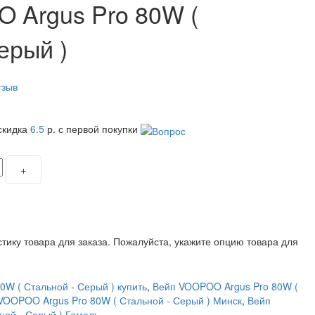
 Argus Pro 80W (
ерый )
тзыв
скидка
6.5
р. с первой покупки
+
тику товара для заказа.
Пожалуйста, укажите опцию товара для
W ( Стальной - Серый ) купить
,
Вейп VOOPOO Argus Pro 80W (
VOOPOO Argus Pro 80W ( Стальной - Серый ) Минск
,
Вейп
ной - Серый ) Гомель