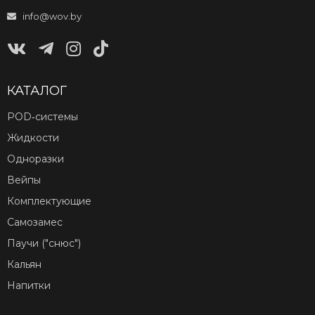
info@wov.by
КАТАЛОГ
POD‑системы
Жидкости
Одноразки
Вейпы
Комплектующие
Самозамес
Паучи ("снюс")
Кальян
Напитки