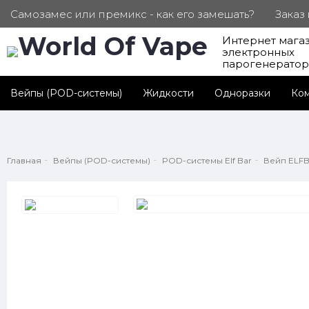
Самозамес или премикс - как его замешать?
Заказ
Интернет мага
ПОД. СЕРТИФИКАТЫ
Партнерам
Личный каб
электронных
парогенерато
Вейпы (POD-системы)
Жидкости
Одноразки
Ко
Главная
Вейпы (POD-системы)
POD-системы Elf Bar
Вейп ELFBA