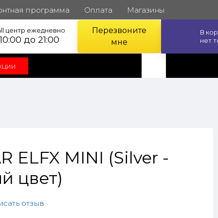
онтная программа
Оплата
Магазины
Перезвоните
ll центр ежедневно
В ко
 10:00 до 21:00
нет 
мне
кции
 ELFX MINI (Silver -
й цвет)
исать отзыв