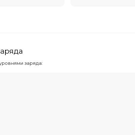
заряда
 уровнями заряда: