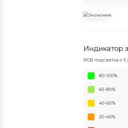
Индикатор 
RGB подсветка с 5
80-100%
60-80%
40-60%
20-40%