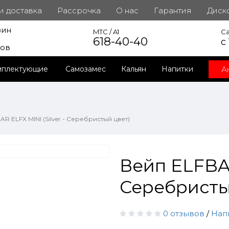
 и доставка
Рассрочка
О нас
Гарантия
Диск
зин
инет
MTC / A1
Ca
618-40-40
с
ров
А
мплектующие
Самозамес
Кальян
Напитки
R ELFX MINI (Silver - Серебристый цвет)
Вейп ELFBAR
Серебристы
0 отзывов
/
Нап