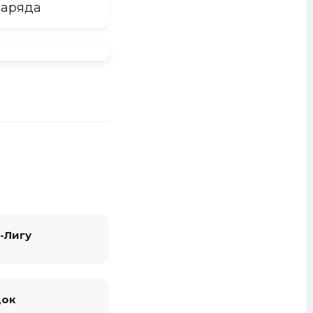
заряда
-Лигу
док