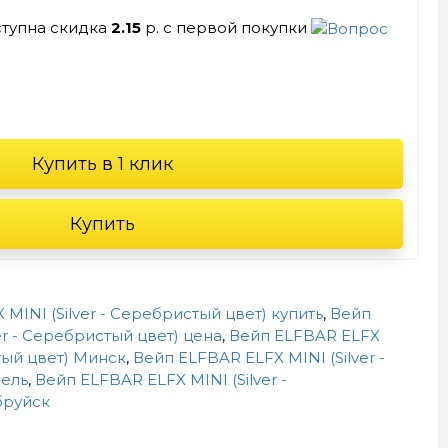
ступна скидка
2.15
р. с первой покупки
Купить в 1 клик
Купить
MINI (Silver - Серебристый цвет) купить
,
Вейп
er - Серебристый цвет) цена
,
Вейп ELFBAR ELFX
стый цвет) Минск
,
Вейп ELFBAR ELFX MINI (Silver -
мель
,
Вейп ELFBAR ELFX MINI (Silver -
бруйск