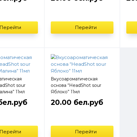
Перейти
Перейти
атическая
Вкусоароматическая
adShot sour
основа “HeadShot sour
лина” 11мл
Яблоко” 11мл
бел.руб
20.00 бел.руб
Перейти
Перейти