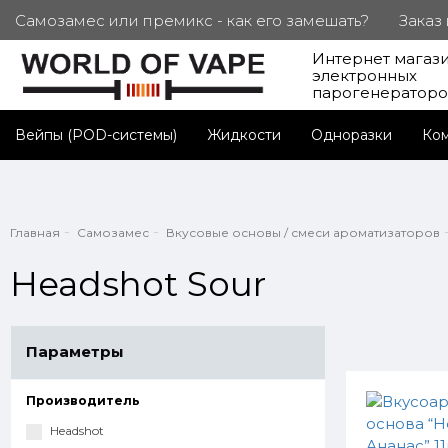
Самозамес или премикс - как его замешать?
Заказ
Интернет магаз
ПОД. СЕРТИФИКАТЫ
Партнерам
Личный каб
электронных
парогенератор
Вейпы (POD-системы)
Жидкости
Одноразки
Ко
Главная
Самозамес
Вкусовые основы / смеси ароматизаторов
Headshot Sour
Параметры
Производитель
Headshot