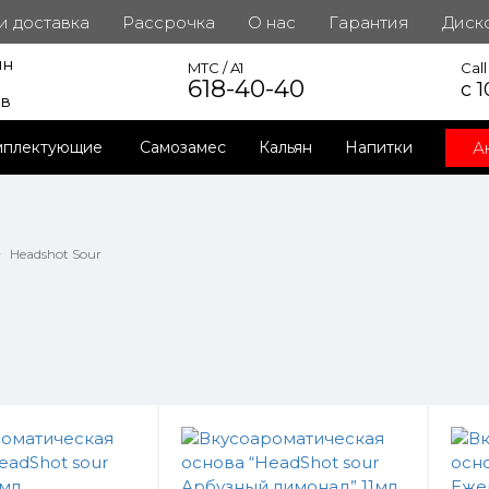
 и доставка
Рассрочка
О нас
Гарантия
Диск
ин
инет
MTC / A1
Cal
618-40-40
с 1
ов
А
мплектующие
Самозамес
Кальян
Напитки
Headshot Sour