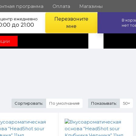
онтная программа
Оплата
Магазины
Перезвоните
l центр ежедневно
В кор
0:00 до 21:00
нет то
мне
кции
Сортировать:
По умолчанию
Показывать:
50