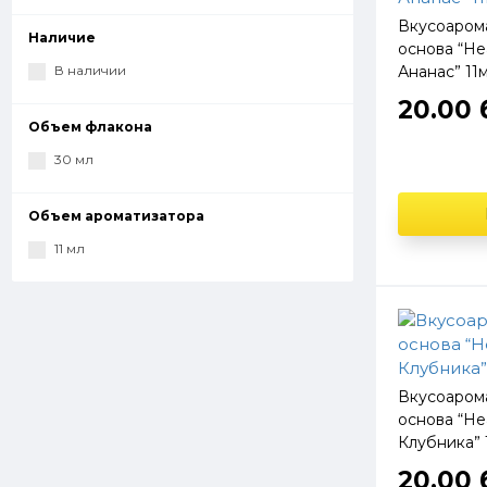
Вкусоаром
Наличие
основа “He
В наличии
Ананас” 11
20.00 
Объем флакона
30 мл
Объем ароматизатора
11 мл
Вкусоаром
основа “He
Клубника” 
20.00 