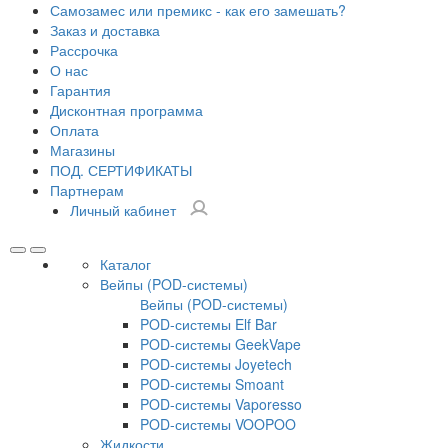
Самозамес или премикс - как его замешать?
Заказ и доставка
Рассрочка
О нас
Гарантия
Дисконтная программа
Оплата
Магазины
ПОД. СЕРТИФИКАТЫ
Партнерам
Личный кабинет
Каталог
Вейпы (POD-системы)
Вейпы (POD-системы)
POD-системы Elf Bar
POD-системы GeekVape
POD-системы Joyetech
POD-системы Smoant
POD-системы Vaporesso
POD-системы VOOPOO
Жидкости