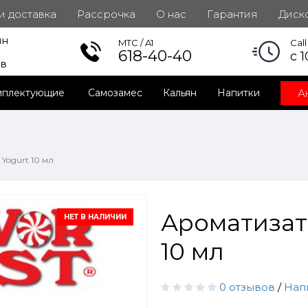
 и доставка
Рассрочка
О нас
Гарантия
Диск
ин
инет
MTC / A1
Cal
618-40-40
с 1
ов
А
мплектующие
Самозамес
Кальян
Напитки
Yogurt 10 мл
Ароматизато
НЕТ В НАЛИЧИИ
10 мл
0 отзывов
/
Нап