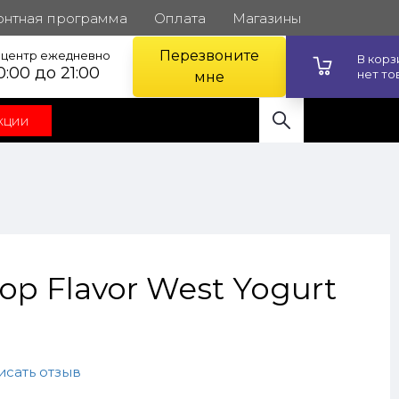
онтная программа
Оплата
Магазины
Перезвоните
l центр ежедневно
В кор
0:00 до 21:00
нет то
мне
кции
р Flavor West Yogurt
исать отзыв