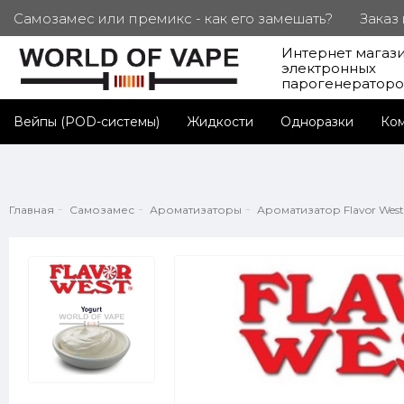
Самозамес или премикс - как его замешать?
Заказ
Интернет магаз
ПОД. СЕРТИФИКАТЫ
Партнерам
Личный каб
электронных
парогенератор
Вейпы (POD-системы)
Жидкости
Одноразки
Ко
Главная
Самозамес
Ароматизаторы
Ароматизатор Flavor West 