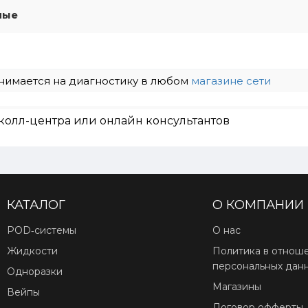
мые
нимается на диагностику в любом
магазине сети
колл-центра или онлайн консультантов
КАТАЛОГ
О КОМПАНИИ
POD‑системы
О нас
Жидкости
Политика в отнош
персональных дан
Одноразки
Магазины
Вейпы
Договор офферты