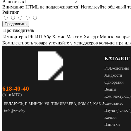
Ваш отзыв
Внимание:
HTML не поддерживается! Используйте обычный те
Рейтинг
Продолжить
Производитель
Импортер в РБ
ИП Абу Хамис Максим Халед г.Минск, ул пр-т 
Комплектность товара уточняйте у менеджеров колл-центра ил
КАТАЛОГ
POD‑системы
Жидкости
Одноразки
618‑40‑40
Вейпы
(А1 и МТС)
Комплектующ
Самозамес
БЕЛАРУСЬ, Г. МИНСК, УЛ. ТИМИРЯЗЕВА, ДОМ 97, КАБ. 5
Паучи ("снюс"
info@wov.by
Кальян
Напитки