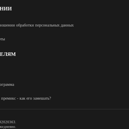
АНИИ
ношении обработки персональных данных
рты
ТЕЛЯМ
ограмма
 премикс - как его замешать?
92020363.
ежедневно.