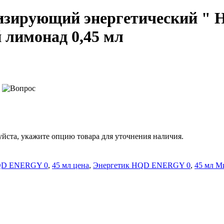
низирующий энергетический 
лимонад 0,45 мл
йста, укажите опцию товара для уточнения наличия.
QD ENERGY 0
,
45 мл цена
,
Энергетик HQD ENERGY 0
,
45 мл М