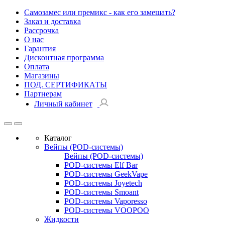
Самозамес или премикс - как его замешать?
Заказ и доставка
Рассрочка
О нас
Гарантия
Дисконтная программа
Оплата
Магазины
ПОД. СЕРТИФИКАТЫ
Партнерам
Личный кабинет
Каталог
Вейпы (POD-системы)
Вейпы (POD-системы)
POD-системы Elf Bar
POD-системы GeekVape
POD-системы Joyetech
POD-системы Smoant
POD-системы Vaporesso
POD-системы VOOPOO
Жидкости