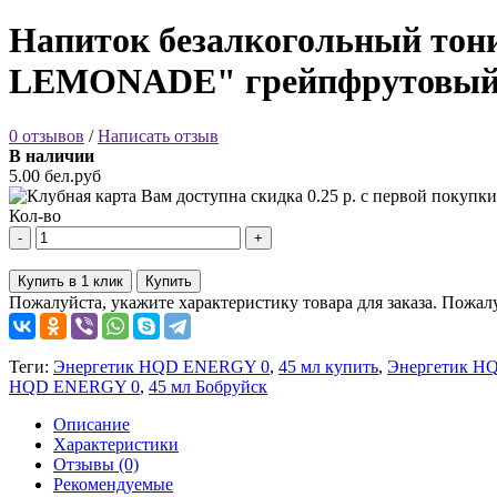
Напиток безалкогольный то
LEMONADE" грейпфрутовый 
0 отзывов
/
Написать отзыв
В наличии
5.00 бел.руб
Вам доступна скидка
0.25
р. с первой покупки
Кол-во
-
+
Купить в 1 клик
Купить
Пожалуйста, укажите характеристику товара для заказа.
Пожалу
Теги:
Энергетик HQD ENERGY 0
,
45 мл купить
,
Энергетик H
HQD ENERGY 0
,
45 мл Бобруйск
Описание
Характеристики
Отзывы (0)
Рекомендуемые