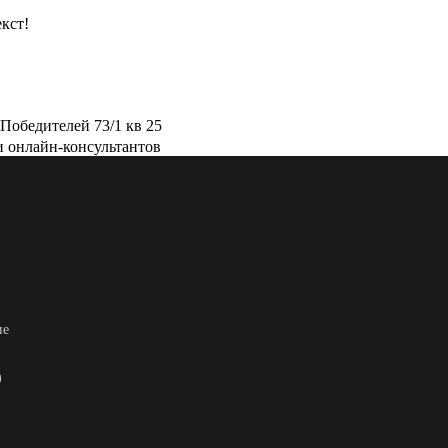
кст!
Победителей 73/1 кв 25
и онлайн-консультантов
ие
)