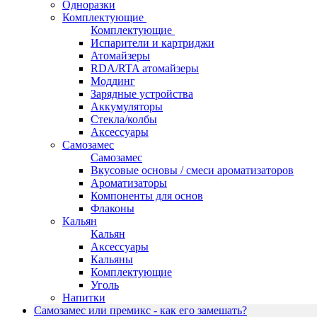
Одноразки
Комплектующие
Комплектующие
Испарители и картриджи
Атомайзеры
RDA/RTA атомайзеры
Моддинг
Зарядные устройства
Аккумуляторы
Стекла/колбы
Аксессуары
Самозамес
Самозамес
Вкусовые основы / смеси ароматизаторов
Ароматизаторы
Компоненты для основ
Флаконы
Кальян
Кальян
Аксессуары
Кальяны
Комплектующие
Уголь
Напитки
Самозамес или премикс - как его замешать?