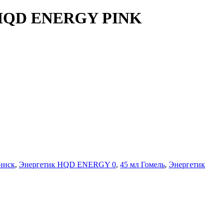
" HQD ENERGY PINK
инск
,
Энергетик HQD ENERGY 0
,
45 мл Гомель
,
Энергетик