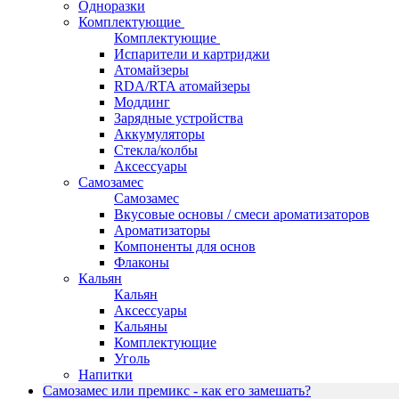
Одноразки
Комплектующие
Комплектующие
Испарители и картриджи
Атомайзеры
RDA/RTA атомайзеры
Моддинг
Зарядные устройства
Аккумуляторы
Стекла/колбы
Аксессуары
Самозамес
Самозамес
Вкусовые основы / смеси ароматизаторов
Ароматизаторы
Компоненты для основ
Флаконы
Кальян
Кальян
Аксессуары
Кальяны
Комплектующие
Уголь
Напитки
Самозамес или премикс - как его замешать?