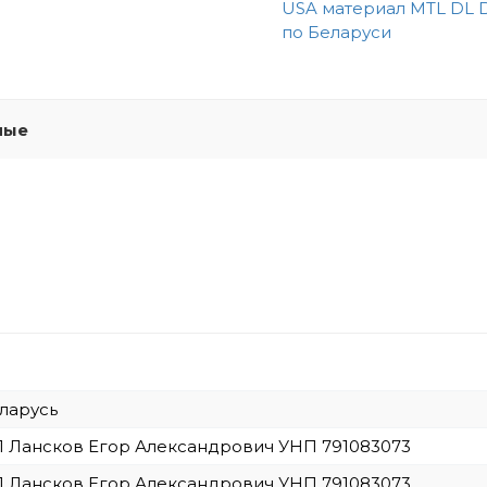
USA материал MTL DL 
по Беларуси
мые
ларусь
 Лансков Егор Александрович УНП 791083073
 Лансков Егор Александрович УНП 791083073