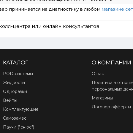
вар принимается на диагностику в любом
магазине се
колл-центра или онлайн консультантов
КАТАЛОГ
О КОМПАНИИ
POD‑системы
О нас
Жидкости
Политика в отнош
персональных дан
Одноразки
Магазины
Вейпы
Договор офферты
Комплектующие
Самозамес
Паучи ("снюс")