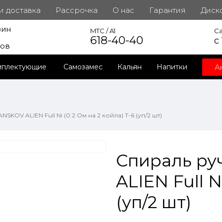
 и доставка
Рассрочка
О нас
Гарантия
Диск
зин
инет
MTC / A1
Ca
618-40-40
с
ров
А
мплектующие
Самозамес
Кальян
Напитки
KOV ALIEN Full Ni (0.2 Ом на 2 койла) T-6 (уп/2 шт)
Спираль ру
ALIEN Full N
(уп/2 шт)