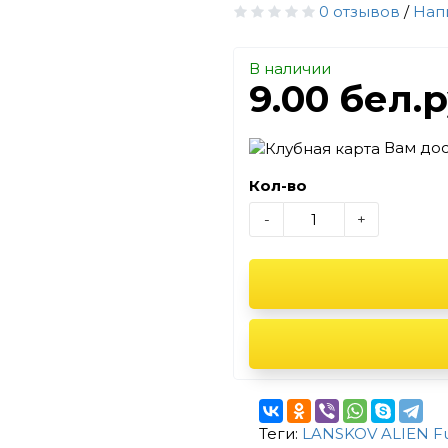
0 отзывов
/
Нап
В наличии
9.00 бел.
Вам до
Кол-во
-
+
Теги:
LANSKOV ALIEN Ful