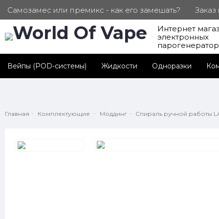
Самозамес или премикс - как его замешать?
Заказ
Интернет мага
ПОД. СЕРТИФИКАТЫ
Партнерам
Личный каб
электронных
парогенерато
Вейпы (POD-системы)
Жидкости
Одноразки
Ко
Главная
Комплектующие
Моддинг
Спираль ручной работы LANS