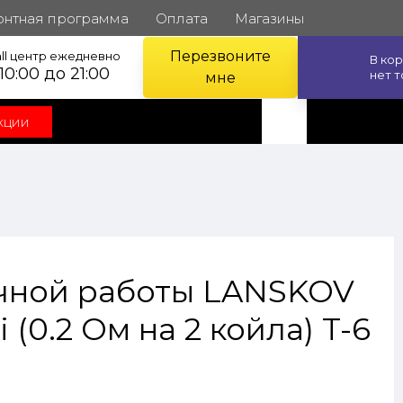
онтная программа
Оплата
Магазины
Перезвоните
ll центр ежедневно
В ко
 10:00 до 21:00
нет 
мне
кции
чной работы LANSKOV
i (0.2 Ом на 2 койла) T-6