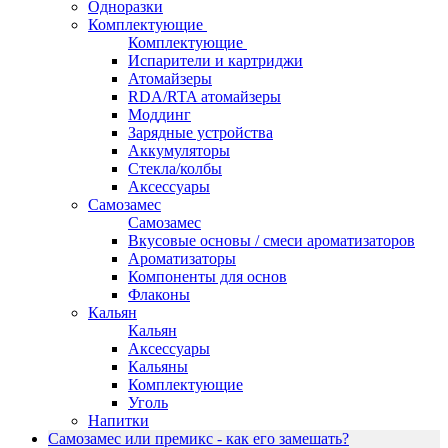
Одноразки
Комплектующие
Комплектующие
Испарители и картриджи
Атомайзеры
RDA/RTA атомайзеры
Моддинг
Зарядные устройства
Аккумуляторы
Стекла/колбы
Аксессуары
Самозамес
Самозамес
Вкусовые основы / смеси ароматизаторов
Ароматизаторы
Компоненты для основ
Флаконы
Кальян
Кальян
Аксессуары
Кальяны
Комплектующие
Уголь
Напитки
Самозамес или премикс - как его замешать?