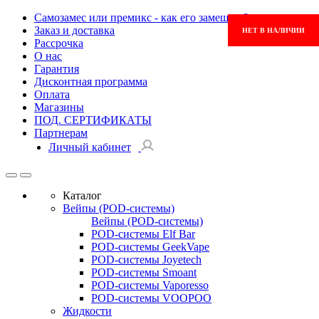
Самозамес или премикс - как его замешать?
Заказ и доставка
НЕТ В НАЛИЧИИ
Рассрочка
О нас
Гарантия
Дисконтная программа
Оплата
Магазины
ПОД. СЕРТИФИКАТЫ
Партнерам
Личный кабинет
Каталог
Вейпы (POD-системы)
Вейпы (POD-системы)
POD-системы Elf Bar
POD-системы GeekVape
POD-системы Joyetech
POD-системы Smoant
POD-системы Vaporesso
POD-системы VOOPOO
Жидкости