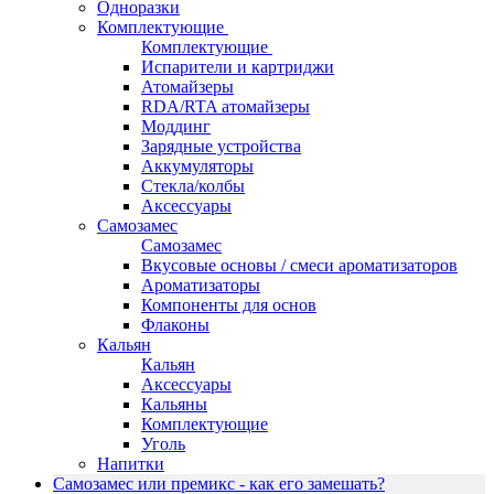
Одноразки
Комплектующие
Комплектующие
Испарители и картриджи
Атомайзеры
RDA/RTA атомайзеры
Моддинг
Зарядные устройства
Аккумуляторы
Стекла/колбы
Аксессуары
Самозамес
Самозамес
Вкусовые основы / смеси ароматизаторов
Ароматизаторы
Компоненты для основ
Флаконы
Кальян
Кальян
Аксессуары
Кальяны
Комплектующие
Уголь
Напитки
Самозамес или премикс - как его замешать?