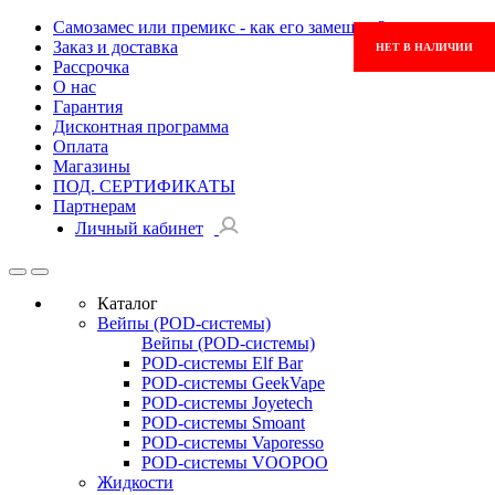
Самозамес или премикс - как его замешать?
Заказ и доставка
НЕТ В НАЛИЧИИ
Рассрочка
О нас
Гарантия
Дисконтная программа
Оплата
Магазины
ПОД. СЕРТИФИКАТЫ
Партнерам
Личный кабинет
Каталог
Вейпы (POD-системы)
Вейпы (POD-системы)
POD-системы Elf Bar
POD-системы GeekVape
POD-системы Joyetech
POD-системы Smoant
POD-системы Vaporesso
POD-системы VOOPOO
Жидкости