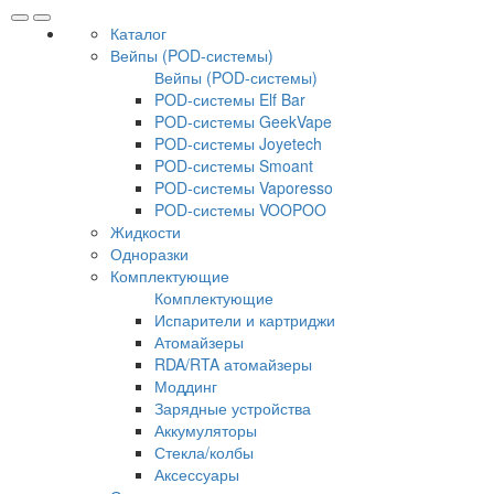
Каталог
Вейпы (POD-системы)
Вейпы (POD-системы)
POD-системы Elf Bar
POD-системы GeekVape
POD-системы Joyetech
POD-системы Smoant
POD-системы Vaporesso
POD-системы VOOPOO
Жидкости
Одноразки
Комплектующие
Комплектующие
Испарители и картриджи
Атомайзеры
RDA/RTA атомайзеры
Моддинг
Зарядные устройства
Аккумуляторы
Стекла/колбы
Аксессуары