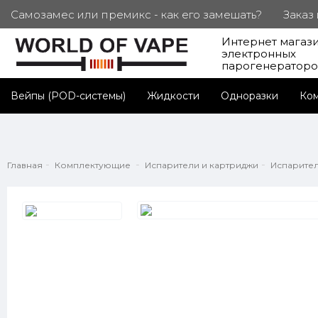
Самозамес или премикс - как его замешать?
Заказ
Интернет магаз
ПОД. СЕРТИФИКАТЫ
Партнерам
Личный каб
электронных
парогенератор
Вейпы (POD-системы)
Жидкости
Одноразки
Ко
Главная
Комплектующие
Испарители и картриджи
Испарител