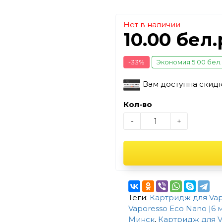
Нет в наличии
10.00 бел
-33%
Экономия 5.00 бел
Вам доступна скид
Кол-во
-
+
Теги:
Картридж для Vapo
Vaporesso Eco Nano |6 
Минск
,
Картридж для Va