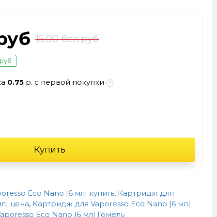
.руб
15.00 бел.руб
.руб
ка
0.75
р. с первой покупки
Купить
resso Eco Nano |6 мл| купить
,
Картридж для
мл| цена
,
Картридж для Vaporesso Eco Nano |6 мл|
poresso Eco Nano |6 мл| Гомель