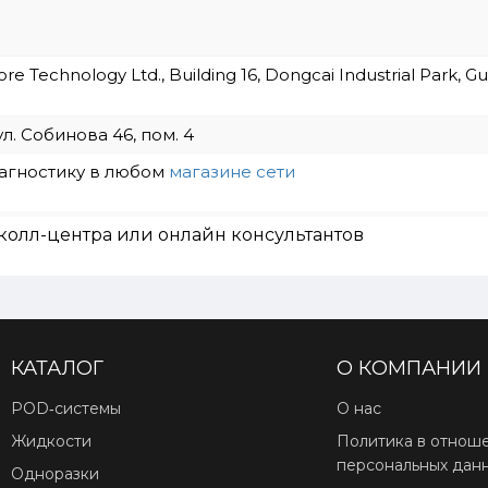
 Technology Ltd., Building 16, Dongcai Industrial Park, Gus
ул. Собинова 46, пом. 4
иагностику в любом
магазине сети
колл-центра или онлайн консультантов
КАТАЛОГ
О КОМПАНИИ
POD‑системы
О нас
Жидкости
Политика в отнош
персональных дан
Одноразки