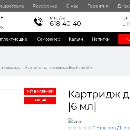
 и доставка
Рассрочка
О нас
Гарантия
Диск
ин
инет
MTC / A1
Cal
618-40-40
с 1
ов
А
мплектующие
Самозамес
Кальян
Напитки
и Vaporesso
Картридж для Vaporesso Eco Nano |6 мл|
Картридж д
НЕТ В НАЛИЧИИ
АКЦИЯ
|6 мл|
0 отзывов
/
Нап