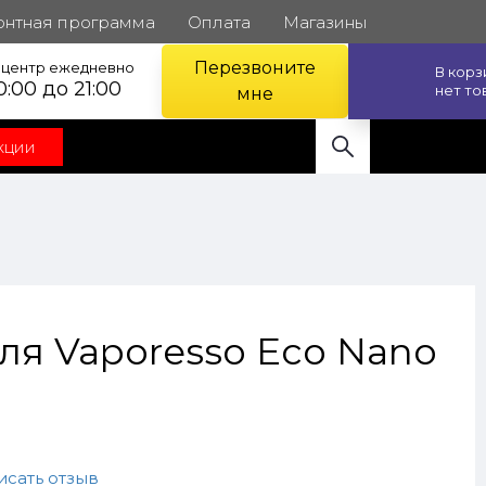
онтная программа
Оплата
Магазины
Перезвоните
l центр ежедневно
В кор
0:00 до 21:00
нет то
мне
кции
ля Vaporesso Eco Nano
исать отзыв