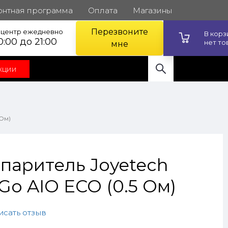
онтная программа
Оплата
Магазины
Перезвоните
l центр ежедневно
В кор
0:00 до 21:00
нет то
мне
кции
 Ом)
паритель Joyetech
o AIO ECO (0.5 Ом)
исать отзыв