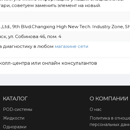
ари, советуем заменить элемент на новый.
Ltd., 9th Blvd.Changxing High New Tech. Industry Zone, Sh
ск, ул. Собинова 46, пом. 4
а диагностику в любом
магазине сети
колл-центра или онлайн консультантов
КАТАЛОГ
О КОМПАНИИ
POD‑системы
О нас
Жидкости
Политика в отнош
персональных дан
Одноразки