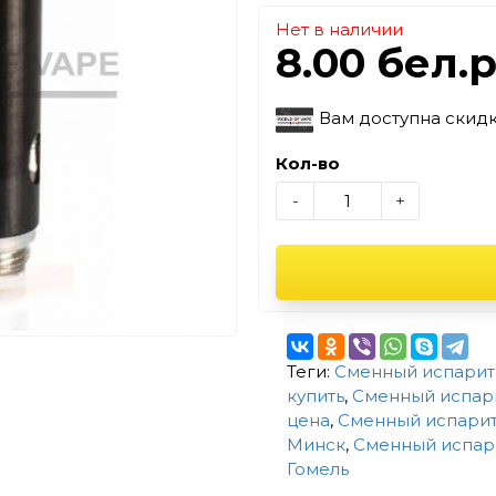
Нет в наличии
8.00 бел.
Вам доступна скид
Кол-во
-
+
Теги:
Сменный испарите
купить
,
Сменный испари
цена
,
Сменный испарите
Минск
,
Сменный испари
Гомель