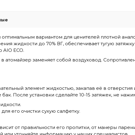
мые
 оптимальным вариантом для ценителей плотной анал
рения жидкости до 70% ВГ, обеспечивает тугую затяжк
o AIO ECO
.
 в атомайзер заменяет собой воздуховод. Сопротивле
ельный элемент жидкостью, закапав её в отверстия и
ак. После установки сделайте 10-15 затяжек, не нажима
идкости.
для его очистки сухую салфетку.
ависит от правильности его пропитки, от манеры парен
й или уточняйте информацию у наших специалистов.