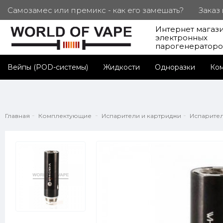
Самозамес или премикс - как его замешать?
Заказ
Интернет магаз
ПОД. СЕРТИФИКАТЫ
Партнерам
Личный каб
электронных
парогенератор
Вейпы (POD-системы)
Жидкости
Одноразки
Ко
Главная
Комплектующие
Испарители и картриджи
Испарител