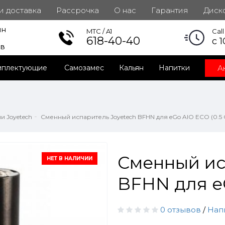
 и доставка
Рассрочка
О нас
Гарантия
Диск
ин
инет
MTC / A1
Cal
618-40-40
с 1
ов
А
мплектующие
Самозамес
Кальян
Напитки
и Joyetech
Сменный испаритель Joyetech BFHN для eGo AIO ECO (0.5
Сменный ис
НЕТ В НАЛИЧИИ
BFHN для eG
0 отзывов
/
Нап