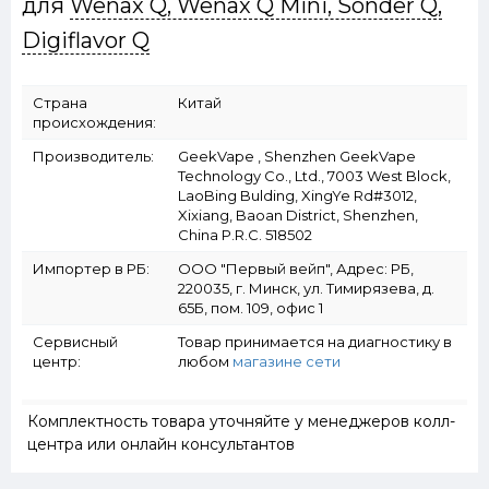
для
Wenax Q, Wenax Q Mini, Sonder Q,
Digiflavor Q
Страна
Китай
происхождения:
Производитель:
GeekVape , Shenzhen GeekVape
Technology Co., Ltd., 7003 West Block,
LaoBing Bulding, XingYe Rd#3012,
Xixiang, Baoan District, Shenzhen,
China P.R.C. 518502
Импортер в РБ:
ООО "Первый вейп", Адрес: РБ,
220035, г. Минск, ул. Тимирязева, д.
65Б, пом. 109, офис 1
Сервисный
Товар принимается на диагностику в
центр:
любом
магазине сети
Комплектность товара уточняйте у менеджеров колл-
центра или онлайн консультантов