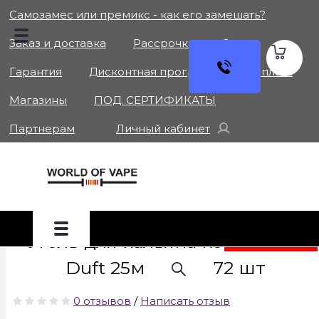
Самозамес или премикс - как его замешать?
Заказ и доставка
Рассрочка
О нас
Гарантия
Дисконтная программа
Оплата
Магазины
ПОД. СЕРТИФИКАТЫ
Партнерам
Личный кабинет
Главная
Кальян
Уголь
Уголь для кальяна кокосовый Duft 25мм (1 кг) 72 шт
НЕТ В НАЛИЧИИ
Уголь для кальяна кокосовый
Duft 25мм (1 кг) 72 шт
0 отзывов
/
Написать отзыв