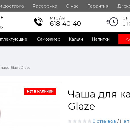
 и доставка
Рассрочка
О нас
Гарантия
Диск
ин
инет
MTC / A1
Cal
618-40-40
с 1
ов
А
мплектующие
Самозамес
Кальян
Напитки
лако Black Glaze
Чаша для к
НЕТ В НАЛИЧИИ
Glaze
0 отзывов
/
Нап