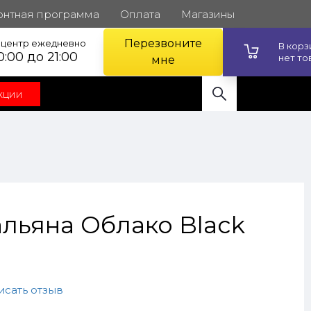
онтная программа
Оплата
Магазины
Перезвоните
l центр ежедневно
В кор
0:00 до 21:00
нет то
мне
кции
альяна Облако Black
исать отзыв