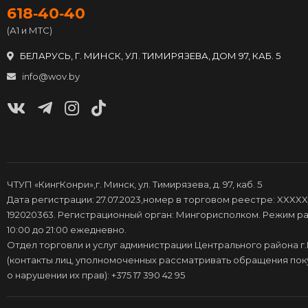
618‑40‑40
(А1 и МТС)
БЕЛАРУСЬ, Г. МИНСК, УЛ. ТИМИРЯЗЕВА, ДОМ 97, КАБ. 5
info@wov.by
ЧТУП «КингКонри»,г. Минск, ул. Тимирязева, д. 97, каб. 5
Дата регистрации: 27.07.2023,номер в торговом реестре: XXXXX
192020363. Регистрационный орган: Мингорисполком. Режим ра
10:00 до 21:00 ежедневно.
Отдел торговли и услуг администрации Центрального района г
(контакты лиц, уполномоченных рассматривать обращения по
о нарушении их прав): +375 17 390 42 95