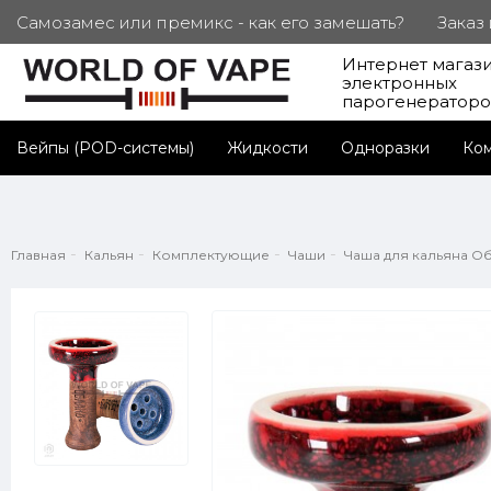
Самозамес или премикс - как его замешать?
Заказ
Интернет магаз
ПОД. СЕРТИФИКАТЫ
Партнерам
Личный каб
электронных
парогенератор
Вейпы (POD-системы)
Жидкости
Одноразки
Ко
Главная
Кальян
Комплектующие
Чаши
Чаша для кальяна Об