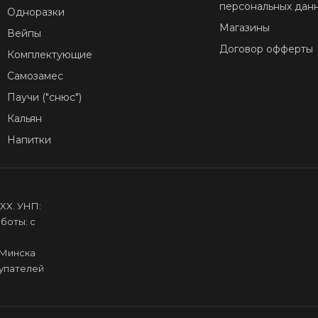
персональных дан
Одноразки
Магазины
Вейпы
Договор офферты
Комплектующие
Самозамес
Паучи ("снюс")
Кальян
Напитки
XX. УНП:
боты: с
.Минска
купателей