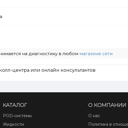
а
нимается на диагностику в любом
магазине сети
колл-центра или онлайн консультантов
КАТАЛОГ
О КОМПАНИИ
POD‑системы
О нас
Жидкости
Политика в отнош