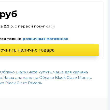
.руб
ка
2.5
р. с первой покупки
тся только
розничных магазинах
точнить наличие товара
Облако Black Glaze купить
,
Чаша для кальяна
а
,
Чаша для кальяна Облако Black Glaze Минск
,
о Black Glaze Гомель